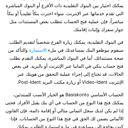
يمكنك اختيار بين البنوك التقليدية ذات الأفرع أو البنوك المباشرة
التي تقدم خدماتها عبر الإنترنت. سواء اخترت بنكاً تقليدياً أو بنكاً
مباشراً، فإن عملية فتح الحساب تتطلب بعض المستندات مثل
جواز سفرك وإثبات إقامتك.
في البنوك التقليدية، يمكنك زيارة الفرع شخصياً لتقديم الطلب.
سيقوم موظفو البنك بمساعدتك في ملء
الاستمارة
والتأكد من
صحة مستنداتك. أما في البنوك المباشرة، يمكنك التقدم بطلب
فتح حساب بنكي في المانيا عبر الإنترنت أو بالبريد. في بعض
الحالات، قد تحتاج إلى إجراء عملية التحقق من هويتك عبر
الإنترنت Video-Ident أو زيارة مكتب البريد Post-Ident.
الحساب الأساسي Basiskonto هو الخيار الأنسب للمبتدئين،
يمكنك فتح هذا النوع من الحساب في أي بنك يقبل الأفراد. فحتى
إذا لم يكن لديك سجل ائتماني مثالي أو إقامة دائمة، فإن القانون
الألماني يضمن لك الحق في فتح هذا النوع من الحسابات. فإذا
كنت بحاجة إلى مساعدة في ملء استمارة الطلب، يمكنك