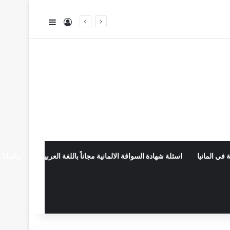
تسجيل الدخول
إضافة عمود جا
 في المانيا
اسئلة شهادة السواقة الالمانية مجاناً باللغة العربية
راسلنا