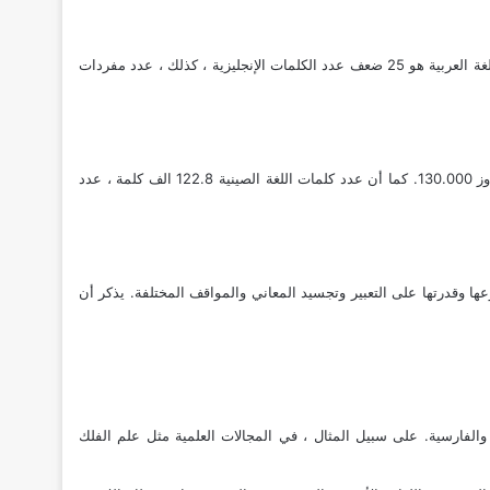
حسب المصادر والمراجع والقواميس العربية ، فإن عدد كلمات اللغة العربية بدون تكرار 12،302،912 . بالمقارنة مع اللغة الإنجليزية. فإن عدد الكلمات باللغة العربية هو 25 ضعف عدد الكلمات الإنجليزية ، كذلك ، عدد مفردات
كلمات
اللغة الصينية 122.8 الف كلمة ،
عدد
عها وقدرتها على التعبير وتجسيد المعاني والمواقف المختلفة. يذكر أن
ركية والفارسية. على سبيل المثال ، في المجالات العلمية مثل علم الفلك