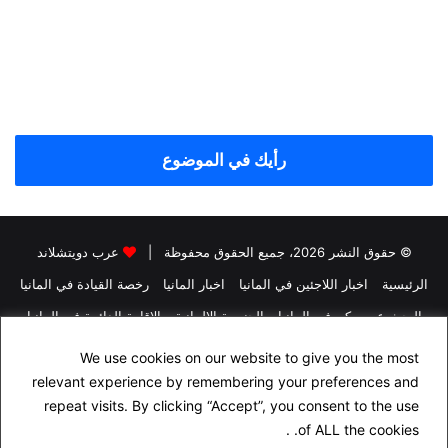
رأيك في الموضوع
© حقوق النشر 2026، جميع الحقوق محفوظة |
عرب دويتشلاند
الرئيسية
اخبار اللاجئين في المانيا
اخبار المانيا
رخصة القيادة في المانيا
البحث عن سكن في المانيا
الجنسية الالمانية
الاقامة الدائمة في المانيا
التأمين في المانيا
الدراسة في المانيا
We use cookies on our website to give you the most
اسئلة شهادة السواقة الالمانية مجاناً باللغة العربية
راسلنا
relevant experience by remembering your preferences and
repeat visits. By clicking “Accept”, you consent to the use
سياسة الخصوصية
من نحن
of ALL the cookies. .