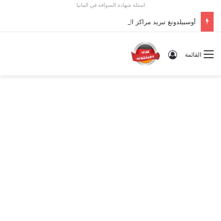
اسئلة شهادة السواقة في المانيا
أوسبيلدونغ تبريد مراكز البيانات في ألمانيا 2026: الأجور والشروط
تسجيل الدخول
القائمة