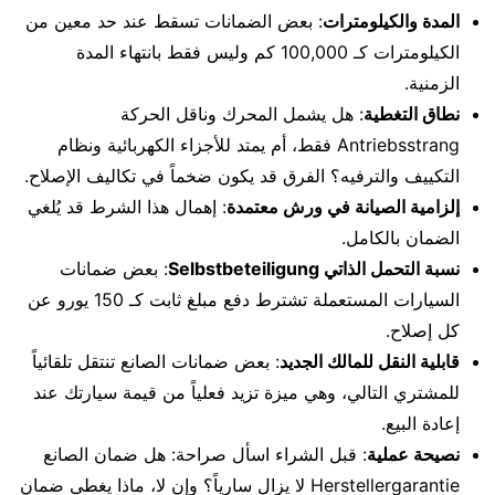
المدة والكيلومترات
: بعض الضمانات تسقط عند حد معين من
الكيلومترات كـ 100,000 كم وليس فقط بانتهاء المدة
الزمنية.
نطاق التغطية
: هل يشمل المحرك وناقل الحركة
Antriebsstrang فقط، أم يمتد للأجزاء الكهربائية ونظام
التكييف والترفيه؟ الفرق قد يكون ضخماً في تكاليف الإصلاح.
إلزامية الصيانة في ورش معتمدة
: إهمال هذا الشرط قد يُلغي
الضمان بالكامل.
نسبة التحمل الذاتي Selbstbeteiligung
: بعض ضمانات
السيارات المستعملة تشترط دفع مبلغ ثابت كـ 150 يورو عن
كل إصلاح.
قابلية النقل للمالك الجديد
: بعض ضمانات الصانع تنتقل تلقائياً
للمشتري التالي، وهي ميزة تزيد فعلياً من قيمة سيارتك عند
إعادة البيع.
نصيحة عملية
: قبل الشراء اسأل صراحة: هل ضمان الصانع
Herstellergarantie لا يزال سارياً؟ وإن لا، ماذا يغطي ضمان