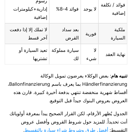
رسوم
فوائد / تكلفة
لا يوجد
فوائد 4-8%
إدارية+كيلومترات
إضافية
إضافية
ملكية
بعد سداد
لا تملك إلا إذا دفعت
فورية
السيارة
القرض
آخر قسط
لا
سيارة مملوكة
تعيد السيارة أو
نهاية العقد
شيء
لك
تشتريها
تنبيه هام
: بعض الوكلاء يعرضون تمويل الوكالة
Händlerfinanzierung بما يعرف باسم Ballonfinanzierung،
أقساط شهرية منخفضة تنتهي بدفعة أخيرة كبيرة. قارن هذه
العروض بعروض البنوك جيداً قبل التوقيع.
الجدول يُظهر الأرقام، لكن القرار الصحيح يبدأ بمعرفة أولوياتك
أنت تحديداً. للمزيد حول شروط القروض وأفضل عروض
التقسيط:
أفضل طرق وشروط شراء سيارة بالتقسيط
.