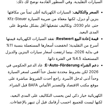
السيارات التقليدية. وفي السطور القادمة نوضح لك ذلك:
السعر والتكاليف
: السيارات الكهربائية أغلى ثمناً من مكافئها
بنزين أو ديزل، لكنها معفاة من ضريبة السيارة Kfz-Steuer
حتى عام 2030، وتكاليف تشغيلها أقل بشكل ملحوظ على
المدى البعيد.
قيمة إعادة البيع Restwert
: تفقد السيارات الكهربائية قيمتها
أسرع من التقليدية؛ انخفضت أسعارها المستعملة بنسبة 11%
في بداية 2026، بينما ارتفعت أسعار سيارات البنزين والديزل
المستعملة 4.5% في الفترة ذاتها.
دعم الشراء E-Auto-Förderung
: عاد الدعم الحكومي في
2026 لكن بشروط محددة تشمل حداً أقصى لسعر السيارة
وحداً أدنى لدخل الأسرة. راجع أحدث الشروط مباشرة على
موقع مكتب الاقتصاد والتصدير الألماني BAFA قبل الشراء.
الكهربائية خيار ذكي لمن يحسب التكاليف على المدى البعيد،
لكنها ليست للجميع. احسب أرقامك قبل أن تنبهر بالإعفاءات.