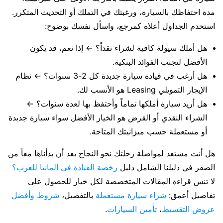
مدة احتفاظك بالسيارة، ورغبتك في التملك أو التحديث المتكرر.
استخدم الجداول أعلاه كمرجع، واسأل نفسك بوضوح:
هل أملك سيولة كافية لشراء نقداً؟ ← إذا نعم، قد يكون
الأفضل لتجنب الفوائد البنكية.
هل أرغب في قيادة سيارة جديدة كل 2-3 سنوات؟ ← نظام
الإيجار التمويلي Leasing هو الأنسب لك.
هل أريد سيارة أملكها تماماً وأحتفظ بها لعدة سنوات؟ ←
الشراء النقدي أو القرض هو الخيار الأفضل سواء سيارة جديدة
أو مستعملة حسب ميزانيتك المتاحة.
هل أنت مستعد لمواصلة رحلتك نحو النجاح بعد أن بدأناها معاً من
الصفر في دليلنا الشامل دليل
رخصة القيادة في المانيا للعرب؟
لا تنس قراءة المقالات المتخصصة لكل خيار للحصول على
تفاصيل أعمق:
شراء سيارة مستعملة
بالتفصيل،
شروط وأفضل
عروض التقسيط
،
تأمين السيارات
.