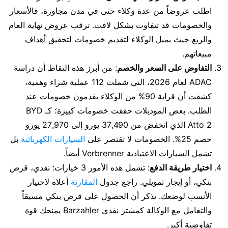
اطلب عروضاً من عدة وكلاء حتى في مدن مجاورة، فالأسعار
والخصومات قد تتفاوت بشكل لافت. ترقب عروض نهاية العام
والربع حيث يميل الوكلاء لتقديم خصومات لتحقيق أهداف
مبيعاتهم.
التفاوض على السعر والخصم
: من أبرز هذه النقاط أن دراسة
ADAC لعام 2026، التي شملت 112 عملية شراء وهمية،
كشفت أن قرابة 90% من الوكلاء يقدمون خصومات عند
الطلب. بعض الموديلات حققت خصومات كبيرة؛ كـ BYD
Atto 2 الذي انخفض من 37,490 يورو إلى 27,970 يورو
خصم 25%. الخصومات لا تقتصر على
السيارات الكهربائية
بل
تشمل السيارات الاعتيادية Verbrenner أيضاً.
اختيار طريقة الدفع
: تشمل هذه الأمور 3 خيارات: نقدي، قرض
بنكي، أو إيجار تمويلي. راجع جدول
المقارنة
أعلاه لاختيار
الأنسب لوضعك. تذكر أن الحصول على قرض بنكي مسبقاً
والتعامل مع الوكالة كمشتر نقدي Barzahler يمنحك قوة
تفاوضية أكبر.