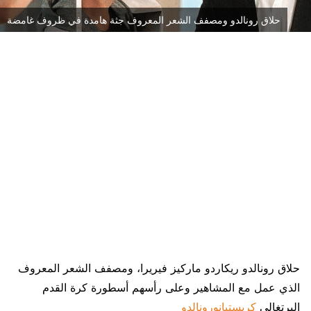
حلاق رونالدو ومصفف الشعر المعروف جثة هامدة في ظروف غامضة
حلاق رونالدو ريكاردو ماركيز فيريرا، ومصفف الشعر المعروف
الذي عمل مع المشاهير وعلى رأسهم أسطورة كرة القدم
البرتغالي
كريستيانورونالدو