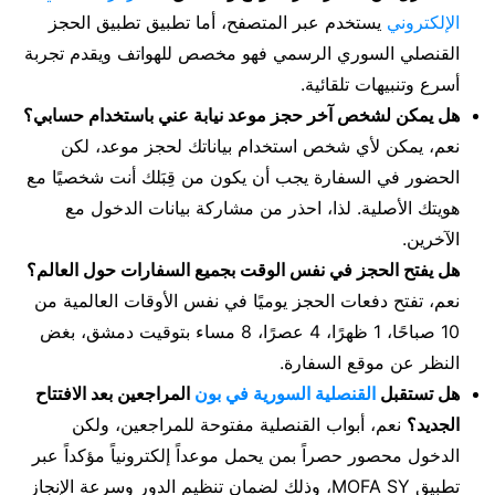
الإلكتروني
يستخدم عبر المتصفح، أما تطبيق تطبيق الحجز
القنصلي السوري الرسمي فهو مخصص للهواتف ويقدم تجربة
أسرع وتنبيهات تلقائية.
هل يمكن لشخص آخر حجز موعد نيابة عني باستخدام حسابي؟
نعم، يمكن لأي شخص استخدام بياناتك لحجز موعد، لكن
الحضور في السفارة يجب أن يكون من قِبَلك أنت شخصيًا مع
هويتك الأصلية. لذا، احذر من مشاركة بيانات الدخول مع
الآخرين.
هل يفتح الحجز في نفس الوقت بجميع السفارات حول العالم؟
نعم، تفتح دفعات الحجز يوميًا في نفس الأوقات العالمية من
10 صباحًا، 1 ظهرًا، 4 عصرًا، 8 مساء بتوقيت دمشق، بغض
النظر عن موقع السفارة.
هل تستقبل
القنصلية السورية في بون
المراجعين بعد الافتتاح
الجديد؟
نعم، أبواب القنصلية مفتوحة للمراجعين، ولكن
الدخول محصور حصراً بمن يحمل موعداً إلكترونياً مؤكداً عبر
تطبيق MOFA SY، وذلك لضمان تنظيم الدور وسرعة الإنجاز