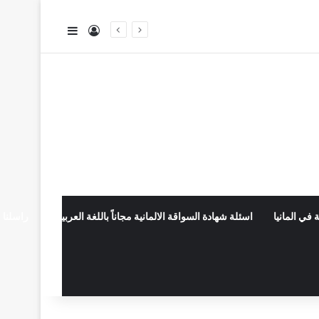
تسجيل الدخول
إضافة عمود جا
 في المانيا
اسئلة شهادة السواقة الالمانية مجاناً باللغة العربية
راسلنا