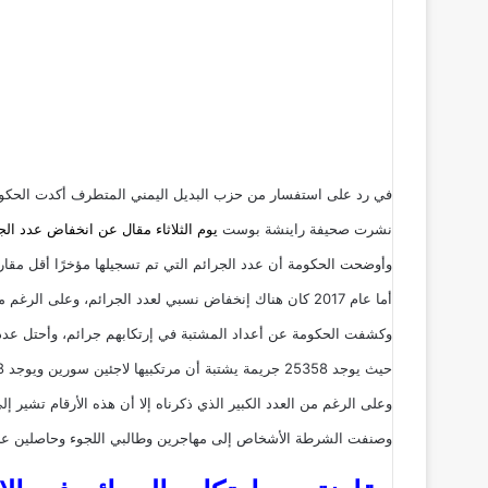
في رد على استفسار من حزب البديل اليمني المتطرف أكدت الحكومة ا
نشرت صحيفة
راينشة بوست
يوم الثلاثاء مقال عن انخفاض عدد الج
وأوضحت الحكومة أن عدد الجرائم التي تم تسجيلها مؤخرًا أقل مقارنة بعدد الجرائم التي سُجلت في عام 2016 الذي تم تسجيل فيه
أما عام 2017 كان هناك إنخفاض نسبي لعدد الجرائم، وعلى الرغم من ذلك يوجد 271171 جريمة يشتبه أن مرتكبيهم لاجئين.
وكشفت الحكومة عن أعداد المشتبة في إرتكابهم جرائم، وأحتل عدد 
حيث يوجد 25358 جريمة يشتبة أن مرتكبيها لاجئين سورين ويوجد 16678 جريمة ارتكبها لاجئين من أفغانستان بينما أحتل لاجئين العراق المرتبة الثالثة حيث وصل عدد الجرائم التي يشتبة قيامهم بها إلى 10225 جريمة.
وعلى الرغم من العدد الكبير الذي ذكرناه إلا أن هذه الأرقام تشير 
وصنفت الشرطة الأشخاص إلى مهاجرين وطالبي اللجوء وحاصلين على 