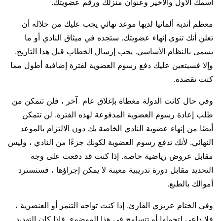
اسمك الأول والأخير وعنوان منزلك ورقم عضويتك.
معظم أندية ألمانيا لديها موعد نهائي يجب عليك من خلاله أن
تعلن أنك تنوي إنهاء عضويتك. ستجده في ميثاق النادي أو ما
يسمى بالنظام الأساسي. يجب إرسال الخطاب قبل هذا التاريخ.
وإلا فسيتعين عليك دفع رسوم العضوية لفترة إضافية أطول مما
كنت تقصده.
وفي حال كانت الدولة مغطاة بإغلاق عام آخر ، فلن تتمكن من
طلب إعادة رسوم العضوية المدفوعة لهذه الفترة. لن تتمكن
أيضًا من إنهاء عضوية النادي الخاصة بك دون الالتزام بالموعد
النهائي. لأنك تدفع رسوم العضوية لكونك جزءًا من النادي ، وليس
مقابل عروض رياضية خاصة. إذا كنت قد دفعت على وجه
التحديد مقابل دورة تدريبية معينة لا يمكن إجراؤها ، فستسترد
أموالك بالطبع.
وفي الختام عزيزي القارئ. إذا كنت تواجه التنمر أو العنصرية ،
فلا داعي لتحملها أو تتسامح في هذا الموضوع. فإذا كان التهديد