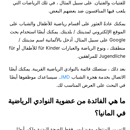
للفتيات والفتيان. على سبيل المثال ، في تلك الرياضات التي
يلعب فيها المنافسون ضد بعضهم البعض.
يمكنك عادةً العثور على أقسام رياضية للأطفال والشباب على
الموقع الإلكتروني لمدينتك / بلديتك. يمكنك أيضًا استخدام بحث
Google على سبيل المثال. أدخل بالألمانية اسم مدينتك /
منطقتك ، ونوع الرياضة والعبارات für Kinder للأطفال أو für
Jugendliche للمراهقين.
بعد ذلك ، ستصلك قائمة بالنوادي الرياضية القريبة. يمكنك أيضًا
الاتصال بخدمة هجرة الشباب
JMD
. سيساعدك موظفوها أيضًا
في البحث على العرض المناسب لك.
ما هي الفائدة من عضوية النوادي الرياضية
في المانيا؟
التمرين المنتظم مفيد ليس فقط للصحة البدنية ولكن أيضًا