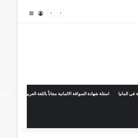
تسجيل الدخول
إضافة عمود جا
 في المانيا
اسئلة شهادة السواقة الالمانية مجاناً باللغة العربية
راسلنا