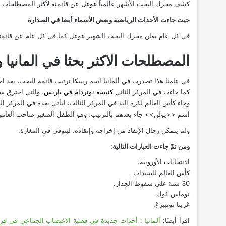
كشف محرك البحث الأشهر عالمياً
غوغل
عن قائمته لأكثر المصطلحات شيوع
حيث جاءت الأحداث الرياضية وبعض الأسماء أيضا في الصدارة
في كل عام يعلن محرك البحث الشهير غوغل كما في كل عام عن قائمته ل
المصطلحات الاكثر بحثا في المانيا وال
في عامنا هذا تصدرت في ألمانيا اسم ريبيكا ترتيب قائمة البحث، بعد ا
كما جاءت في المركز الثاني
كنيسة نوتردام في باريس
، والتي احترق س
وجاء كأس العالم لكرة اليد في المركز الثالث، ليأتي بعده في المركز ال
اسم <<يولن>> جاء بعدهم بالترتيب، وهو الطفل الصغير صاحب العامين
ولم يتمكن رجال الإنقاذ من إخراجه وإنقاذه، ليتوفي في المغارة.
ومن ثمّ جاءت العبارات التالية:
الانتخابات الأوروبية.
كأس العالم للسيدات.
30 سنة على سقوط الجدار.
توماس كوك.
غريتا تونبيرغ.
اقرأ أيضًا:
ألمانيا : أحداث جديدة في قضية الاغتصاب الجماعي في فرايبورغ .. الإ