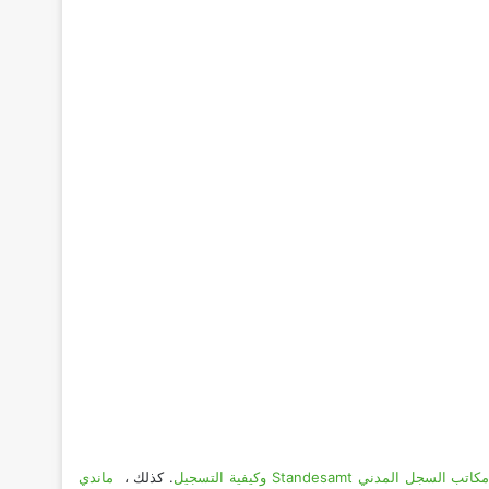
دني Standesamt وكيفية التسجيل
. كذلك ،
ماندي