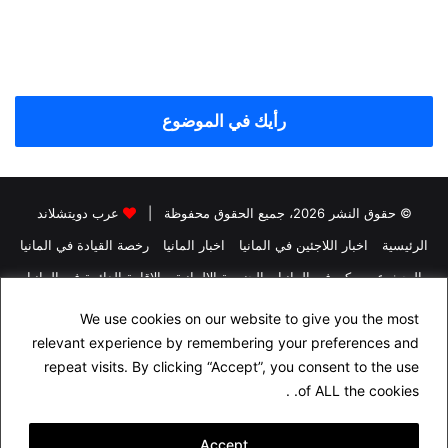
رأيك في الموضوع
© حقوق النشر 2026، جميع الحقوق محفوظة |
عرب دويتشلاند
الرئيسية
اخبار اللاجئين في المانيا
اخبار المانيا
رخصة القيادة في المانيا
البحث عن سكن في المانيا
الجنسية الالمانية
الاقامة الدائمة في المانيا
التأمين في المانيا
الدراسة في المانيا
We use cookies on our website to give you the most
اسئلة شهادة السواقة الالمانية مجاناً باللغة العربية
راسلنا
relevant experience by remembering your preferences and
repeat visits. By clicking “Accept”, you consent to the use
سياسة الخصوصية
من نحن
of ALL the cookies. .
فيسبوك
Accept