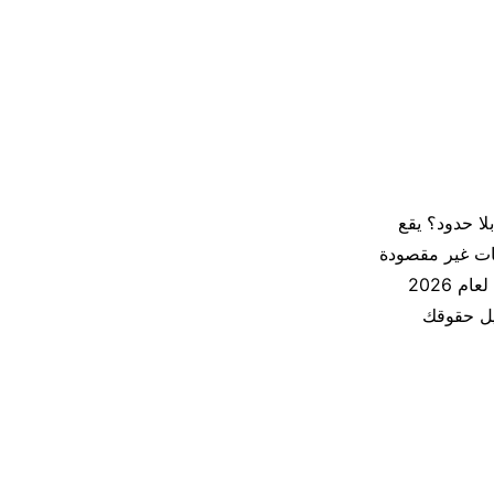
ا حدود؟ يقع
ا C و D، مما يعرضهم لمخالفات غير مقصودة
قد تصل إلى الحظر. في موقع عرب دويتشلاند، نقدم لك الدليل التقني والقانوني الوحيد لعام 2026
Natio ويشرح لك بالتفصيل حقوقك