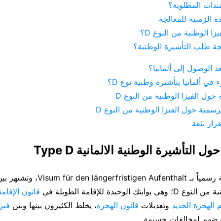
ندات المطلوبة؟
دة الزمنية للمعالجة
زا الوطنية من النوع D؟
جة طلب التأشيرة الوطنية؟
د الوصول إلى ألمانيا؟
في ألمانيا بتأشيرة وطنية نوع D؟
 حول الفيزا الوطنية من النوع D
رسمية حول الفيزا الوطنية من النوع D
قرار بثقة
 التأشيرة الوطنية الالمانية Type D
تعرف هذه الوثيقة رسمياً بـ istigen Aufenthalt
بتك الوحيدة للإقامة الطويلة في
قانون الإقامة
 الهجرة الجديد
وتعديلات
قانون الهجرة
، يخلط الكثيرون بينها وبين
فيز
عرضهم لمخالفات جسيمة.