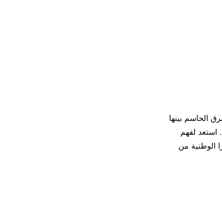
الغامضة المكتوبة في حقل الملاحظات Anmerkungen، والفرق الحاسم بينها
الدول الأوروبية. استعد لفهم
زا الوطنية من