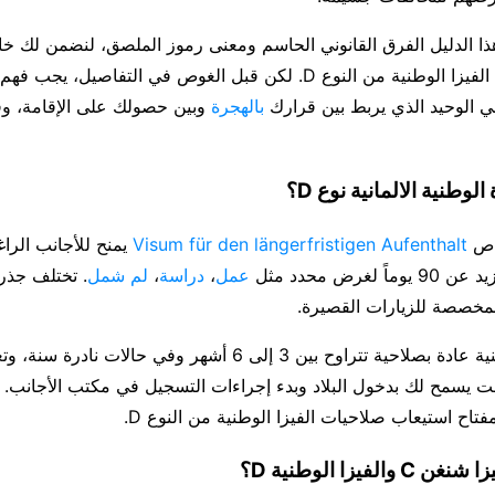
 الدليل الفرق القانوني الحاسم ومعنى رموز الملصق، لنضمن لك خ
واضحة لاستخراج الفيزا الوطنية من النوع D. لكن قبل الغوص في التفاصيل،
ي الوحيد الذي يربط بين قرارك
بالهجرة
وبين حصولك على الإقامة، وفي
لوطنية الالمانية نوع D؟
اص
Visum für den längerfristigen Aufenthalt
يمنح للأجانب الراغ
 لغرض محدد مثل
عمل
،
دراسة
،
لم شمل
. تختلف جذري
تصدر الفيزا الوطنية عادة بصلاحية تتراوح بين 3 إلى 6 أشهر وفي حالات ناد
 يسمح لك بدخول البلاد وبدء إجراءات التسجيل في مكتب الأجانب. ا
فتاح استيعاب صلاحيات الفيزا الوطنية من النوع D.
الفيزا الوطنية D؟