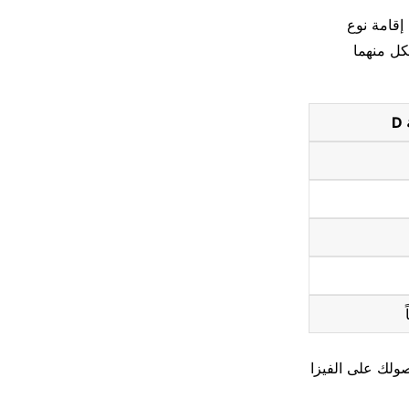
إقامة نوع
كل منهما
D
صولك على الفيزا