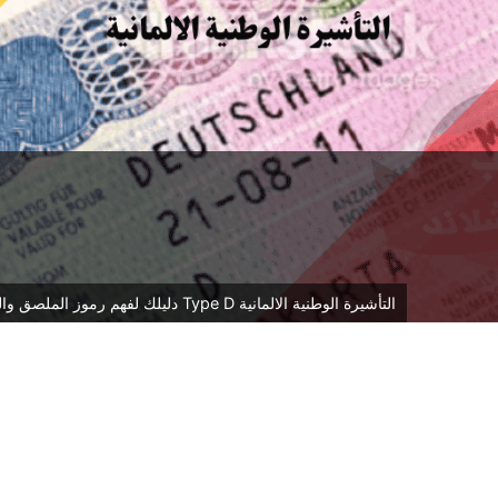
التأشيرة الوطنية الالمانية Type D دليلك لفهم رموز الملصق والفرق عن فيزا شنغن