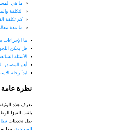
ما هي المست
التكلفة والم
كم تكلفة الفي
ما مدة معال
ما الإجراءات بع
هل يمكن اللجوء 
الأسئلة الشائعة
أهم المصادر ال
ابدأ رحلة الاست
نظرة عامة حول
بلقب الفيزا الوطنية من النوع D؛ وهي بوا
ظل تحديثات
نظام
السياحية
، مما ي