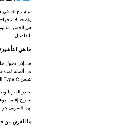
سنشرح لك في هذا
هي الجسر القانون
التفاصيل:
ما هي التأشيرة ا
هي إذن دخول خ
في ألمانيا لمدة تزيد عن 90 يوماً
شنغن Type C المخصصة للزيارات القصيرة.
تصريح إقامة مؤقت
لهذا التعريف هو م
ما الفرق بين فيزا شنغن C و