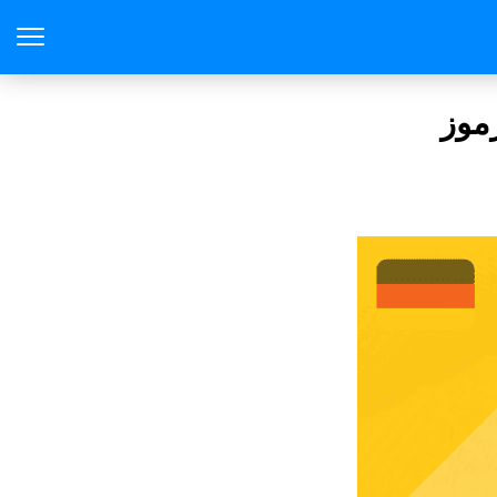
لك لفهم رموز