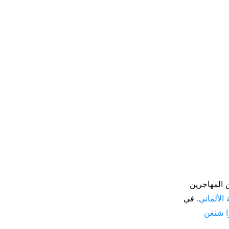
Visum für den längerfr، وتشتهر بين المهاجرين
 الألماني
. في
ا شنغن