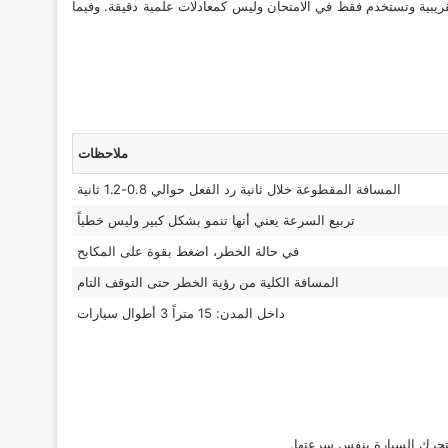
 حساب 5 أنواع رئيسية من المسافات. تذكر أن هذه الصيغ هي «قواعد إبهام» Faustformeln مبسطة، وهي تقريبية وتستخدم فقط في الامتحان وليس كمعادلات علمية دقيقة. وفيما
ملاحظات
المسافة المقطوعة خلال ثانية رد الفعل حوالي 0.8-1.2 ثانية
تربيع السرعة يعني أنها تنمو بشكل كبير وليس خطياً
في حالة الخطر، اضغط بقوة على المكابح
المسافة الكلية من رؤية الخطر حتى التوقف التام
داخل المدن: 15 متراً 3 أطوال سيارات
تتحرك السيارة بنفس سرعتها.