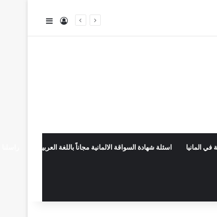
تسجيل الدخول
إضافة عمود جا
 في المانيا
اسئلة شهادة السواقة الالمانية مجاناً باللغة العربية
راسلنا