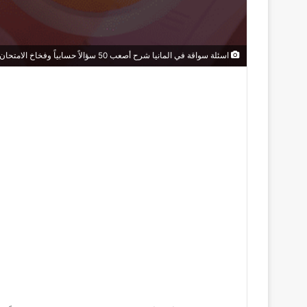
اسئلة سواقة في المانيا شرح أصعب 50 سؤالاً حسابياً وفخاخ الامتحان، رياضيات المرور