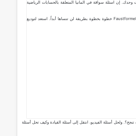
وحدك. إن اسئلة سواقة في المانيا المتعلقة بالحسابات الرياضية
هذا المقال ليس مجرد قائمة أسئلة، بل هو ورشة عمل تفصيلية. سنقوم معاً بتفكيك وشرح وحل أصعب 50 سؤال فخ، وسأعلمك القواعد الحسابية Faustformeln خطوة بخطوة بطريقة لن تنساها أبداً. استعد لتوديع
تنجح؟
. ولحل أسئلة الفيديو، انتقل إلى
أسئلة القيادة وكيف تحل أسئلة