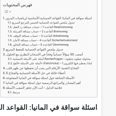
فهرس المحتويات
اسئلة سواقة في المانيا: القواعد الحسابية الأساسية لرياضيات المرور
جدول ملخص للقواعد الحسابية الخمس المرجع السريع
القاعدة 1 – حساب مسافة رد الفعل Reaktionsweg
القاعدة 2 – حساب مسافة الفرملة Bremsweg
القاعدة 3 – حساب مسافة التوقف Anhalteweg
القاعدة 4 – حساب مسافة الأمان Sicherheitsabstand
القاعدة 5 – حساب مسافة التجاوز Überholweg
جدول ملخص القواعد الحسابية للحفظ السريع
أصعب 50 سؤالاً حسابياً وفخاً في الامتحان النظري مع الحلول
أمثلة على الأسئلة الحسابية Rechenfragen – محلولة خطوة بخطوة
أمثلة على الأسئلة «الفخ» (Fallstricke) – لماذا يخطئ فيها الكثيرون؟
الفخاخ التقنية: الأرقام التي يجب أن تحفظها عن ظهر قلب
5 أخطاء قاتلة في حل الأسئلة الحسابية والفخاخ
الأسئلة الشائعة حول اسئلة سواقة في المانيا المفخوخة
أهم المصادر والمراجع الرسمية حول اسئلة سواقة في المانيا
خلاصة الدليل – أنت الآن جاهز لأصعب الأسئلة
مرتبط
اسئلة سواقة في المانيا: القواعد ا