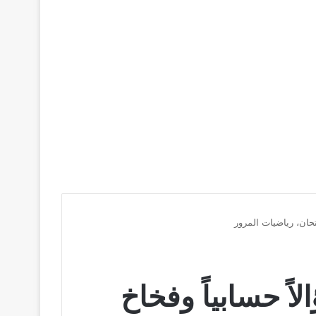
ة في المانيا: شرح أصعب 50 سؤالاً حسابياً وفخاخ