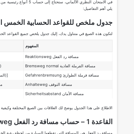
يلي أهم التفاصيل:
جدول ملخص للقواعد الحسابية الخمس ال
لتكون هذه الصيغ في متناول يدك، إليك جدول يلخص جميع القواعد الحسا
المفهوم
مسافة رد الفعل Reaktionsweg
مسافة الفرملة العادية Bremsweg normal
(السر
مسافة فرملة الطوارئ Gefahrenbremsung
[(السرعة : 10) × (السر
مسافة التوقف Anhalteweg
مس
مسافة الأمان Sicherheitsabstand
الاطلاع على هذا الجدول يوضح لك العلاقات بين الصيغ المختلفة وكيفية 
القاعدة 1 – حساب مسافة رد الفعل Reaktionsweg
مسافة رد الفعل هي المسافة التي تقطعها السيارة من لحظة رؤية الخط