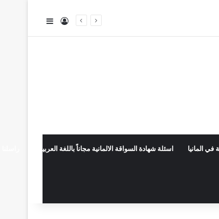
تسجيل الدخول
إضافة عمود جا
 في المانيا
اسئلة شهادة السواقة الالمانية مجاناً باللغة العربية
راسلنا