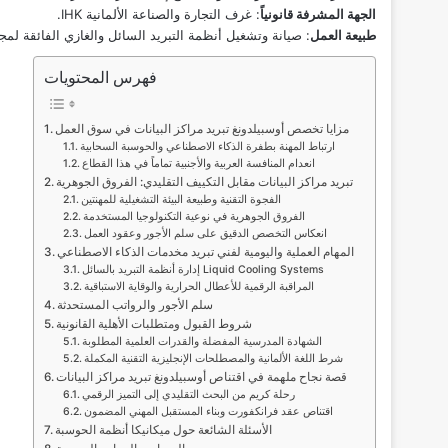
الجهة المشرفة قانونياً
: غرف التجارة والصناعة الألمانية IHK.
طبيعة العمل
: صيانة وتشغيل أنظمة التبريد السائل والغازي الفائقة لمجموعات ال
فهرس المحتويات
مزايا تخصص أوسبيلدونغ تبريد مراكز البيانات في سوق العمل
ارتباط المهنة بطفرة الذكاء الاصطناعي والحوسبة السحابية
انعدام المنافسة العربية والأجنبية تماماً في هذا القطاع
تبريد مراكز البيانات مقابل التكييف التقليدي: الفروق الجوهرية
الفجوة التقنية وطبيعة البيئة التشغيلية للمهنتين
الفروق الجوهرية في نوعية التكنولوجيا المستخدمة
انعكاس التخصص الدقيق على سلم الأجور وعقود العمل
المهام العملية واليومية لفني تبريد مخدمات الذكاء الاصطناعي
إدارة أنظمة التبريد بالسائل Liquid Cooling Systems
المراقبة الرقمية للأعطال الحرارية والوقاية الاستباقية
سلم الأجور والرواتب المستحدثة
شروط القبول ومتطلبات الأهلية القانونية
الشهادة المدرسية المفضلة والقدرات العلمية المطلوبة
شرط اللغة الألمانية والمصطلحات الإنجليزية التقنية المكملة
قصة نجاح ملهمة في اقتناص أوسبيلدونغ تبريد مراكز البيانات
رحلة كريم من البحث التقليدي إلى التميز الرقمي
اقتناص عقد فرانكفورت وبناء المستقبل المهني المضمون
الأسئلة الشائعة حول ميكانيكا أنظمة الحوسبة