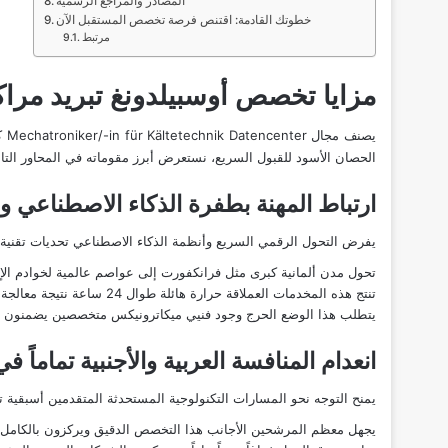
المصادر والمراجع الرسمية
خطوتك القادمة: اقتنص فرصة تخصص المستقبل الآن
مرتبط
مزايا تخصص أوسبيلدونغ تبريد مراك
يصنف مجال
Mechatroniker/-in für Kältetechnik Datencenter
كو
الحصان الأسود للقبول السريع، نستعرض أبرز مقوماته في المحاور التال
ارتباط المهنة بطفرة الذكاء الاصطناعي و
يفرض التحول الرقمي السريع وأنظمة
الذكاء الاصطناعي
تحديات تقنية
تحول مدن ألمانية كبرى مثل فرانكفورت إلى عواصم عالمية لخوادم الإ
تنتج هذه المخدمات العملاقة حرارة هائلة طوال 24 ساعة نتيجة معالجة البيانات الضخمة.
يتطلب هذا الوضع الحرج وجود فنيي ميكاترونيكس متخصصين يضمنون تدفق 
انعدام المنافسة العربية والأجنبية تماماً ف
يمنح التوجه نحو المسارات التكنولوجية المستحدثة المتقدمين أسبقية ت
يجهل معظم المرشحين الأجانب هذا التخصص الدقيق ويركزون بالكامل ع