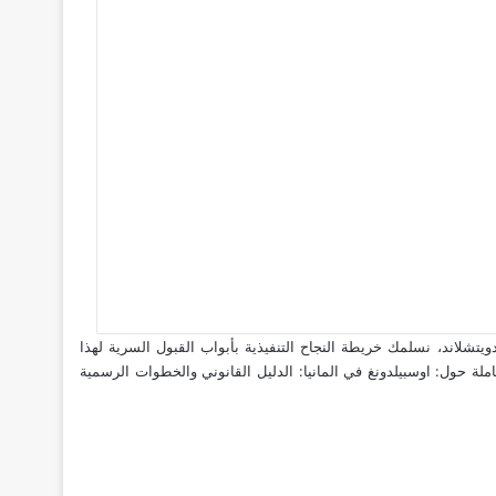
لاند، نسلمك خريطة النجاح التنفيذية بأبواب القبول السرية لهذا
املة حول:
اوسبيلدونغ في المانيا: الدليل القانوني والخطوات الرسمية