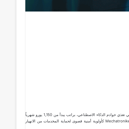
بينما يتزاحم آلاف الشباب العربي في طوابير وهم احتراف البرمجة المكدسة، هل تملك الذكاء لتقتنص مقعد أوسبيلدونغ تبريد مراكز البيانات العملاقة التي تغذي خوادم الذكاء الاصطناعي، براتب يبدأ من 1,150 يورو شهرياً
وعجز كفاءات يضرب 40% من القطاع التقني؟مع ثورة البيانات الحالية، صنف هذا التخصص Mechatroniker für Kältetechnik – Schwerpunkt Datencenter كأولوية أمنية قصوى لحماية المخدمات من الانهيار