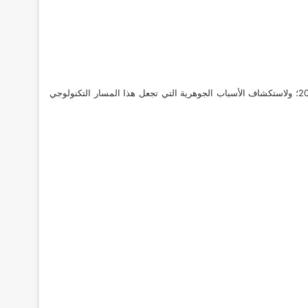
التي تشهد نمواً متسارعاً في جميع أنحاء القارة لعام 2026؛ ولاستكشاف الأسباب الجوهرية التي تجعل هذا المسار التكنولوجي