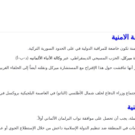
 الامنية
نة
تكون خاضعة للمراقبة الدولية في على الحدود السورية التركية.
ة
ميركل
، الحزب المسيحي الديمقراطي، عبر
وكالة الأنباء الألمانيه
(د-ب-أ)
الإقتراح
مع المستشارة ميركل ونقلته أيضاً إلى الحلفاء الغربي
تماع وزراء الدفاع لحلف شمال الأطلسي (الناتو) في العاصمة البلجيكية بروكسل في
ية
لة، يجب أن تحصل على موافقة نواب البرلمان الألماني أولاً.
همات في المنطقة ضد تنظيم الدولة الإسلامية داعش من خلال الإستطلاع الجوي أو ع