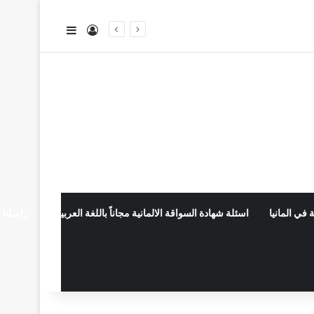
تسجيل الدخول
إضافة عمود جا
 في المانيا
اسئلة شهادة السواقة الالمانية مجاناً باللغة العربية
راسلنا