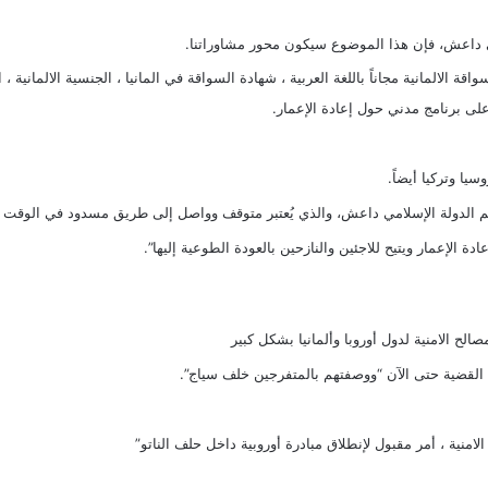
ي داعش، فإن هذا الموضوع سيكون محور مشاوراتنا.
قة الالمانية مجاناً باللغة العربية
،
شهادة السواقة في المانيا
،
الجنسية الالمانية
،
ا
 على برنامج مدني حول
إعادة الإعمار
.
يا وتركيا أيضاً.
يم الدولة الإسلامي داعش، والذي يُعتبر متوقف وواصل إلى طريق مسدود في الوقت ا
الإعمار ويتيح للاجئين والنازحين بالعودة الطوعية إليها”.
لح الامنية لدول أوروبا وألمانيا بشكل كبير
ه القضية حتى الآن “ووصفتهم بالمتفرجين خلف سياج”.
لامنية ، أمر مقبول لإنطلاق
مبادرة
أوروبية داخل حلف الناتو”