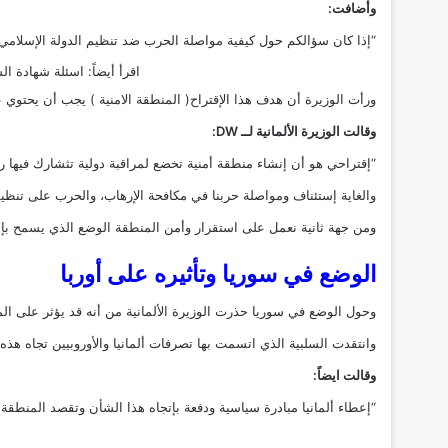
وأضافت:
“إذا كان سؤالكم حول كيفية مواصلة الحرب ضد تنظيم الدولة الإسلام
اقرأ أيضاً:
اسئلة شهادة السوا
ورأت الوزيرة أن هدف هذا الإقتراح( المنطقة الامنية ) يجب أن يحتوي
وقالت الوزيرة الألمانية لــ DW:
“إقتراحي هو أن إنشاء منطقة أمنية تخضع لمراقبة دولية تثشارك فيها روس
والغاية إستئناف ومواصلة حربنا في مكافحة الإرهاب، والحرب على تنظ
ومن جهة ثانية نعمل على استقرار وأمن المنطقة الوضع الذي يسمح بإعادة 
الوضع في سوريا وتأثيره على أوربا
وحول الوضع في سوريا حذرت الوزيرة الألمانية من أنه قد يؤثر على المصا
وانتقدت السلبية الذي اتسمت بها تصرفات ألمانيا والأوروبيين تجاه هذ
وقالت ايضاً:
“إعطاء ألمانيا مبادرة سياسية ودفعة بإتجاه هذا الشأن وتقصد المنطقة ا