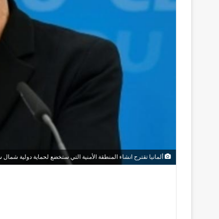
ألمانيا تقترح انشاء المنطقة الأمنية التي ستخضع لحماية دولية شمال س