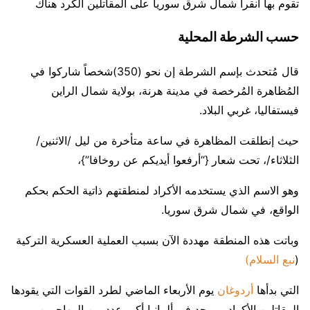
تقوم بها أنقرا شمال شرق سوريا على المقاتلين الكرد هناك
حسب الشرطة المحلية
قال مُتحدث بإسم الشرطة إن نحو (350)شخصاً شاركوا في
المُظاهرة المُرخصة في مدينة هرنة، بولاية شمال الراين
فيستفاليا، غربي البلاد.
حيث إنطلقت المظاهرة في ساعة متأخرة من ليل /الاثنين/
الثلاثاء/، تحت شعار {“أرفعوا أيديكم عن روخافا”}،
وهو الاسم الذي يستخدمه الأكراد لمنطقتهم ذاتية الحكم بحكم
الواقع، في شمال شرق سوريا.
وباتت هذه المنطقة مهددة الآن بسبب العملية العسكرية التركية
(
نبع السلام)
التي بدأها
أردوغان
يوم الأربعاء الماضي لطرد القوات التي يقودها
المقاتلين الأكراد، ويوجد في ألمانيا أكبر عدد من المهاجرين