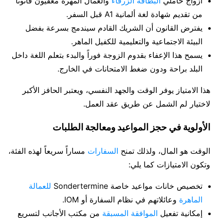
أزواج حاملي
البطاقة الزرقاء
والعمال المهرة معفيون قانوناً
من تقديم شهادة لغة ألمانية A1 قبل السفر.
يفترض القانون أن الشريك القادم سيندمج بسرعة بفضل
البيئة الاجتماعية والتعليمية للكفيل الماهر.
يسمح هذا الإعفاء بقدوم الزوجة فوراً والبدء بتعلم اللغة داخل
البلد براحة ودون ضغط الامتحانات في الخارج.
هذا الامتياز يوفر الوقت والجهد النفسي، ويعتبر الحافز الأكبر
لاختيار لم الشمل عن طريق عقد العمل.
الأولوية في حجز المواعيد ومعالجة الطلبات
الوقت هو المال، ولذلك تمنح
السفارات
مساراً سريعاً لهذه الفئة،
وتكون الامتيازات كما يلي:
تخصيص خانات مواعيد خاصة Sondertermine
للعمالة
الماهرة
وعائلاتهم في نظام السفارة أو IOM.
إمكانية تفعيل
الموافقة المسبقة
من مكتب الأجانب لتسريع