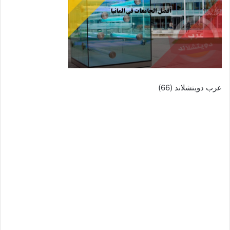
عرب دويتشلاند (66)