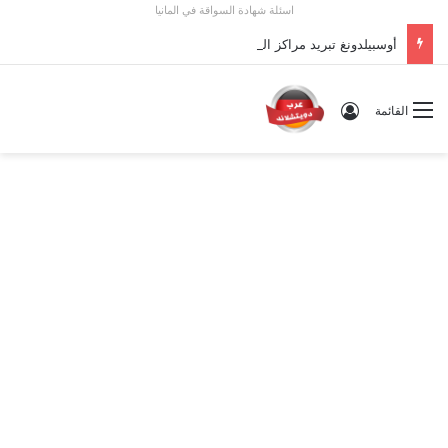
اسئلة شهادة السواقة في المانيا
أوسبيلدونغ تبريد مراكز البيانات في ألمانيا 2026: الأجور والشروط
تسجيل الدخول
القائمة