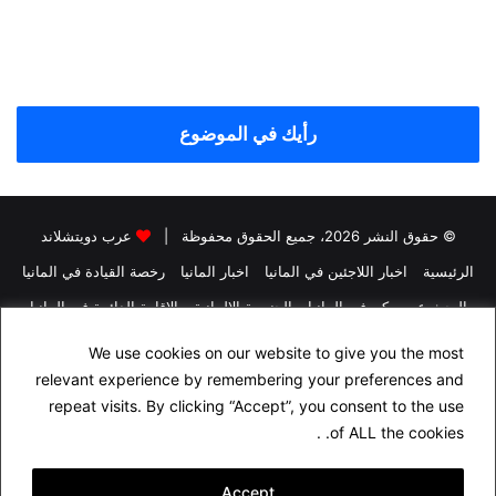
رأيك في الموضوع
© حقوق النشر 2026، جميع الحقوق محفوظة |
عرب دويتشلاند
الرئيسية
اخبار اللاجئين في المانيا
اخبار المانيا
رخصة القيادة في المانيا
البحث عن سكن في المانيا
الجنسية الالمانية
الاقامة الدائمة في المانيا
التأمين في المانيا
الدراسة في المانيا
We use cookies on our website to give you the most
اسئلة شهادة السواقة الالمانية مجاناً باللغة العربية
راسلنا
relevant experience by remembering your preferences and
repeat visits. By clicking “Accept”, you consent to the use
سياسة الخصوصية
من نحن
of ALL the cookies. .
فيسبوك
Accept