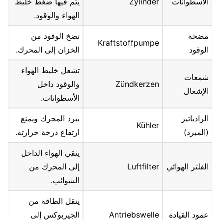
الأسطوانات
Zylinder
يتم فيها ضغط خليط
الهواء والوقود.
مضخة
تضخ الوقود من
Kraftstoffpumpe
الوقود
الخزان إلى المحرك.
تشعل خليط الهواء
شمعات
Zündkerzen
والوقود داخل
الإشعال
الأسطوانات.
الرادياتير
يبرد المحرك ويمنع
Kühler
(المبرد)
ارتفاع درجة حرارته.
ينقي الهواء الداخل
الفلتر الهوائي
Luftfilter
إلى المحرك من
الشوائب.
ينقل الطاقة من
عمود القيادة
Antriebswelle
الجيربوكس إلى