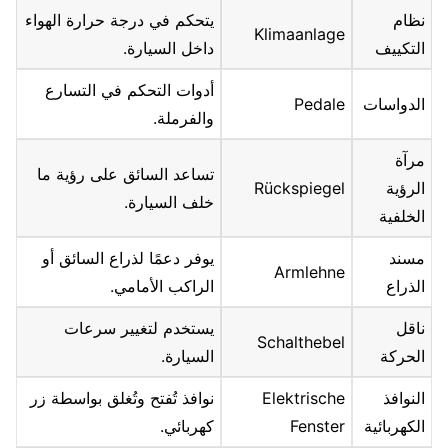
نظام
يتحكم في درجة حرارة الهواء
Klimaanlage
التكييف
داخل السيارة.
أدوات التحكم في التسارع
الدواسات
Pedale
والفرملة.
مرآة
تساعد السائق على رؤية ما
الرؤية
Rückspiegel
خلف السيارة.
الخلفية
مسند
يوفر دعمًا لذراع السائق أو
Armlehne
الذراع
الراكب الأمامي.
ناقل
يستخدم لتغيير سرعات
Schalthebel
الحركة
السيارة.
النوافذ
Elektrische
نوافذ تُفتح وتُغلق بواسطة زر
الكهربائية
Fenster
كهربائي.