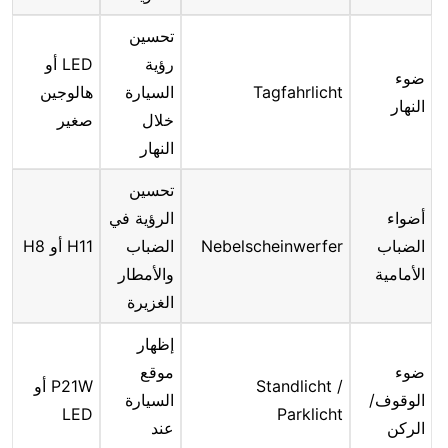
تحسين
رؤية
LED أو
ضوء
Tagfahrlicht
السيارة
هالوجين
النهار
خلال
صغير
النهار
تحسين
أضواء
الرؤية في
الضباب
Nebelscheinwerfer
الضباب
H11 أو H8
الأمامية
والأمطار
الغزيرة
إظهار
ضوء
موقع
Standlicht /
P21W أو
الوقوف/
السيارة
LED
Parklicht
الركن
عند