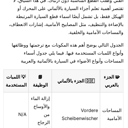
الفني وطلب القطع المناسبة دون ارتباك. في هذا السياق، لا
تقتصر أهمية تعلم أجزاء السيارة بالألماني على المحرك أو
الهيكل فقط، بل تشمل أيضًا اسماء قطع السيارة المرتبطة
بالإضاءة والتنظيف، مثل المصابيح الأمامية، إشارات الانعطاف،
والمساحات الأمامية والخلفية.
الجدول التالي يوضح أهم هذه المكونات مع ترجمتها ووظائفها
وأنواع اللمبات المستخدمة فيها. فيما يلي جدول أسماء
المساحات وأنواع الأضواء في السيارة بالألمانية والعربية
🧩 الجزء
📘
💡 اللمبات
🇩🇪 الجزء بالألماني
بالعربي
الوظيفة
المستخدمة
إزالة الماء
والأوساخ
المساحات
Vordere
من
N/A
الأمامية
Scheibenwischer
الزجاج