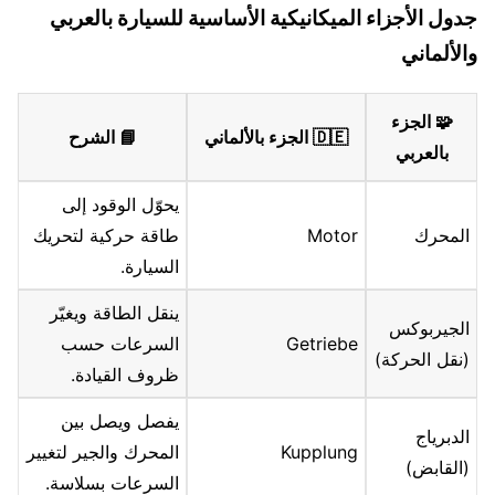
جدول الأجزاء الميكانيكية الأساسية للسيارة بالعربي
والألماني
🧩 الجزء
🇩🇪 الجزء بالألماني
📘 الشرح
بالعربي
يحوّل الوقود إلى
المحرك
Motor
طاقة حركية لتحريك
السيارة.
ينقل الطاقة ويغيّر
الجيربوكس
Getriebe
السرعات حسب
(نقل الحركة)
ظروف القيادة.
يفصل ويصل بين
الدبرياج
Kupplung
المحرك والجير لتغيير
(القابض)
السرعات بسلاسة.