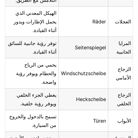
التلامس مع الطريق.
الهيكل المعدني الذي
العجلات
Räder
يحمل الإطارات ويدور
أثناء القيادة.
المرايا
توفر رؤية جانبية للسائق
Seitenspiegel
الجانبية
أثناء القيادة.
يحمي من الرياح
الزجاج
Windschutzscheibe
والحطام ويوفر رؤية
الأمامي
واضحة.
الزجاج
يغطي الجزء الخلفي
Heckscheibe
الخلفي
ويوفر رؤية خلفية.
تسمح بالدخول والخروج
الأبواب
Türen
من السيارة.