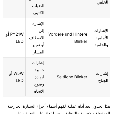
الخلفي
الضباب
الكثيف
الإشارة
الإشارات
إلى
Vordere und Hintere
PY21W أو
الأمامية
الانعطاف
LED
Blinker
والخلفية
أو تغيير
المسار
إشارات
جانبية
إشارات
W5W أو
Seitliche Blinker
لزيادة
الجناح
LED
وضوح
الاتجاه
هذا الجدول يعد أداة عملية لفهم أسماء أجزاء السيارة الخارجية
المرتبطة بالإضاءة والتنظيف، ويساعدك على التعرف على