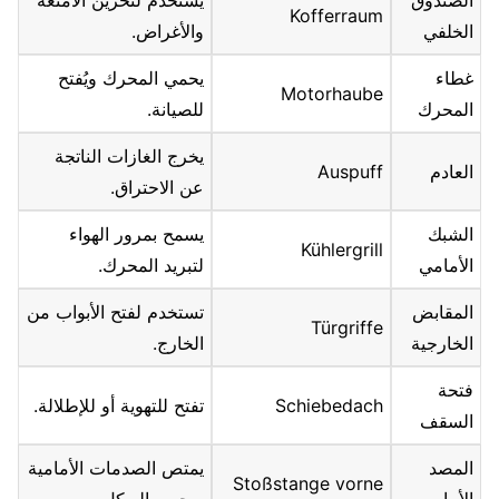
الصندوق
يستخدم لتخزين الأمتعة
Kofferraum
الخلفي
والأغراض.
غطاء
يحمي المحرك ويُفتح
Motorhaube
المحرك
للصيانة.
يخرج الغازات الناتجة
العادم
Auspuff
عن الاحتراق.
الشبك
يسمح بمرور الهواء
Kühlergrill
الأمامي
لتبريد المحرك.
المقابض
تستخدم لفتح الأبواب من
Türgriffe
الخارجية
الخارج.
فتحة
Schiebedach
تفتح للتهوية أو للإطلالة.
السقف
المصد
يمتص الصدمات الأمامية
Stoßstange vorne