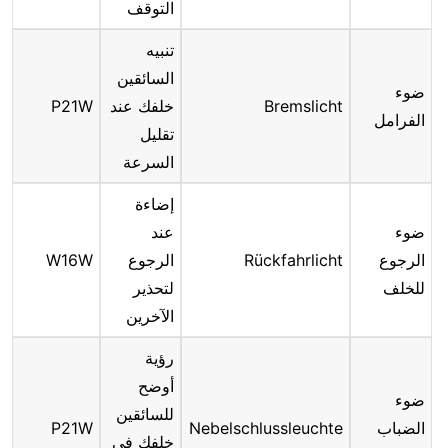
التوقف
تنبيه
السائقين
ضوء
Bremslicht
خلفك عند
P21W
الفرامل
تقليل
السرعة
إضاءة
ضوء
عند
الرجوع
Rückfahrlicht
الرجوع
W16W
للخلف
لتحذير
الآخرين
رؤية
أوضح
ضوء
للسائقين
الضباب
Nebelschlussleuchte
P21W
خلفك في