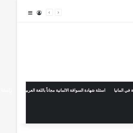
تسجيل الدخول
إضافة عمود جا
 في المانيا
اسئلة شهادة السواقة الالمانية مجاناً باللغة العربية
راسلنا