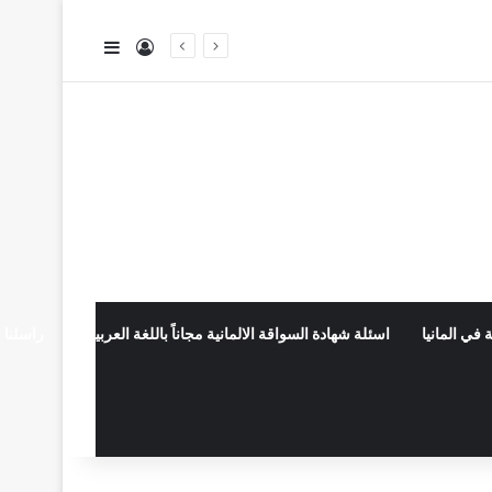
تسجيل الدخول
إضافة عمود جا
 في المانيا
اسئلة شهادة السواقة الالمانية مجاناً باللغة العربية
راسلنا