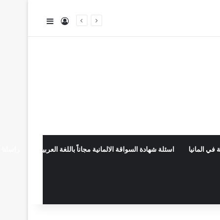
تسجيل الدخول
إضافة عمود جا
 في المانيا
اسئلة شهادة السواقة الالمانية مجاناً باللغة العربية
راسلنا