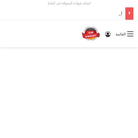
اسئلة شهادة السواقة في المانيا
أوسبيلدونغ تبريد مراكز البيانات في ألمانيا 2026: الأجور والشروط
تسجيل الدخول
القائمة