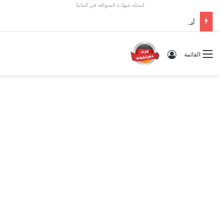
اسئلة شهادة السواقة في المانيا
أوسبيلدونغ تبريد مراكز البيانات في ألمانيا 2026: الأجور والشروط
تسجيل الدخول
القائمة