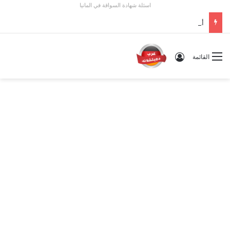
اسئلة شهادة السواقة في المانيا
أوسبيلدونغ تبريد مراكز البيانات في ألمانيا 2026: الأجور والشروط
تسجيل الدخول
القائمة