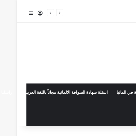
تسجيل الدخول
إضافة عمود جا
 في المانيا
اسئلة شهادة السواقة الالمانية مجاناً باللغة العربية
راسلنا