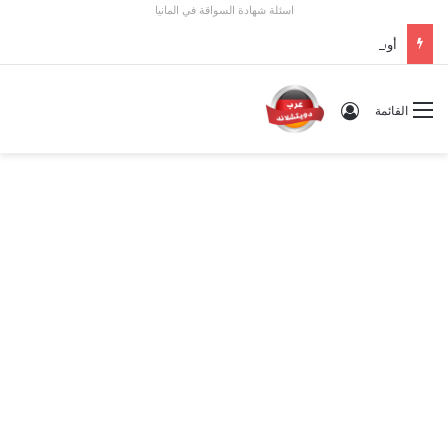
اسئلة شهادة السواقة في المانيا
أوسبيلدونغ تبريد مراكز البيانات في ألمانيا 2026: الأجور والشروط
تسجيل الدخول
القائمة