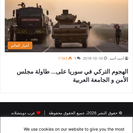
أخبار العالم
أحمد أحمد
2019-10-10
1
1٬163
الهجوم التركي في سوريا على… طاولة مجلس
الأمن و الجامعة العربية
© حقوق النشر 2026، جميع الحقوق محفوظة |
عرب دويتشلاند
الرئيسية
اخبار اللاجئين في المانيا
اخبار المانيا
رخصة القيادة في المانيا
We use cookies on our website to give you the most
البحث عن سكن في المانيا
الجنسية الالمانية
الاقامة الدائمة في المانيا