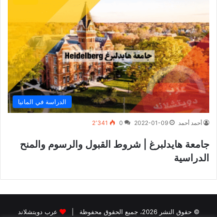
الدراسة في المانيا
أحمد أحمد
2022-01-09
0
2٬341
جامعة هايدلبرغ | شروط القبول والرسوم والمنح
الدراسية
© حقوق النشر 2026، جميع الحقوق محفوظة |
عرب دويتشلاند