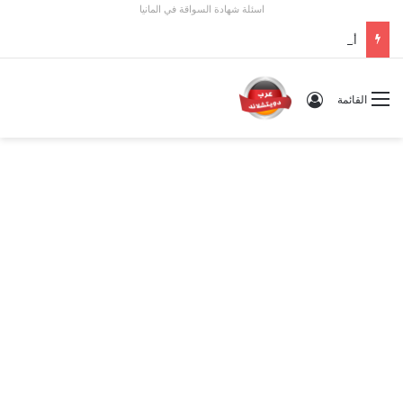
اسئلة شهادة السواقة في المانيا
أوسبيلدونغ تبريد مراكز البيانات في ألمانيا 2026: الأجور والشروط
تسجيل الدخول
القائمة