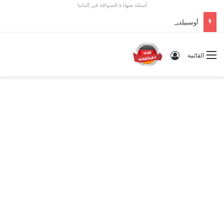
اسئلة شهادة السواقة في المانيا
أوسبيلدونغ تبريد مراكز البيانات في ألمانيا 2026: الأجور والشروط
تسجيل الدخول
القائمة