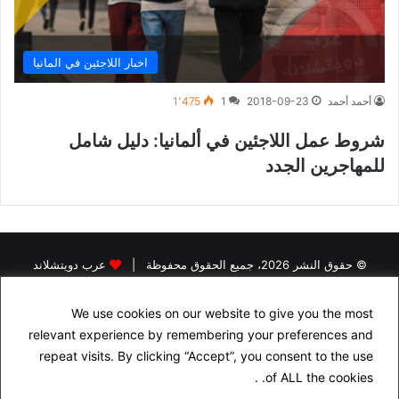
اخبار اللاجئين في المانيا
أحمد أحمد
2018-09-23
1
1٬475
شروط عمل اللاجئين في ألمانيا: دليل شامل
للمهاجرين الجدد
© حقوق النشر 2026، جميع الحقوق محفوظة |
عرب دويتشلاند
الرئيسية
اخبار اللاجئين في المانيا
اخبار المانيا
رخصة القيادة في المانيا
We use cookies on our website to give you the most
البحث عن سكن في المانيا
الجنسية الالمانية
الاقامة الدائمة في المانيا
relevant experience by remembering your preferences and
التأمين في المانيا
الدراسة في المانيا
repeat visits. By clicking “Accept”, you consent to the use
of ALL the cookies. .
اسئلة شهادة السواقة الالمانية مجاناً باللغة العربية
راسلنا