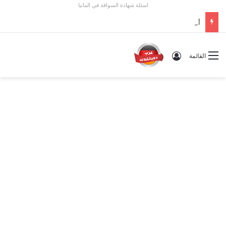
اسئلة شهادة السواقة في المانيا
أوسبيلدونغ تبريد مراكز البيانات في ألمانيا 2026: الأجور والشروط
تسجيل الدخول
القائمة