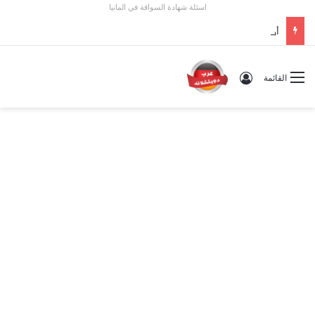
اسئلة شهادة السواقة في المانيا
أوسبيلدونغ تبريد مراكز البيانات في ألمانيا 2026: الأجور والشروط
تسجيل الدخول
القائمة