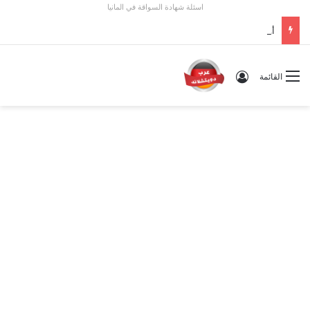
اسئلة شهادة السواقة في المانيا
أوسبيلدونغ تبريد مراكز البيانات في ألمانيا 2026: الأجور والشروط
تسجيل الدخول
القائمة