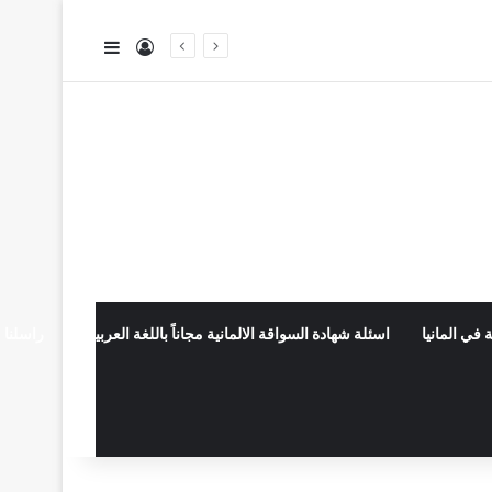
تسجيل الدخول
إضافة عمود جا
 في المانيا
اسئلة شهادة السواقة الالمانية مجاناً باللغة العربية
راسلنا