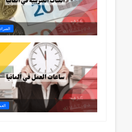
الضرائب
العم