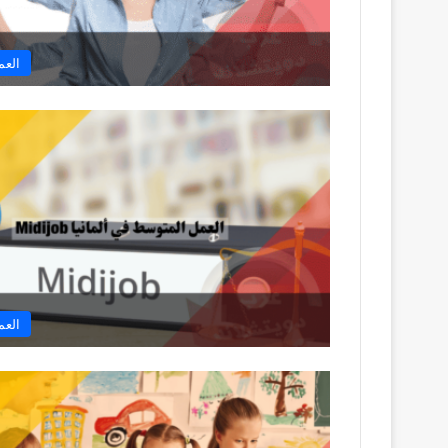
العم
العم