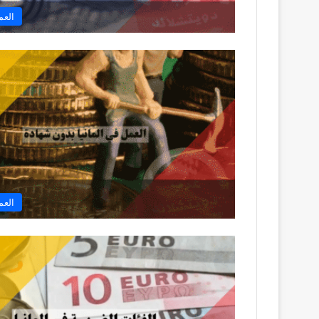
العم
العم