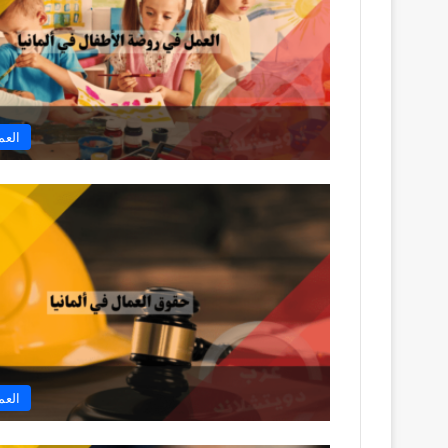
العم
العم