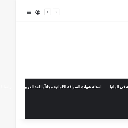
تسجيل الدخول
إضافة عمود جا
 في المانيا
اسئلة شهادة السواقة الالمانية مجاناً باللغة العربية
راسلنا