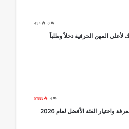
434
0
5٬985
4
ة واختيار الفئة الأفضل لعام 2026