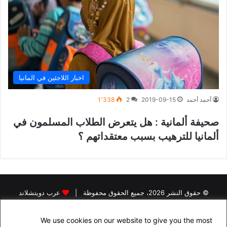
اخبار اللاجئين في المانيا
أحمد أحمد
2019-09-15
2
1٬338
صحيفة ألمانية : هل يتعرض الطلاب المسلمون في
ألمانيا للترهيب بسبب معتقداتهم ؟
© حقوق النشر 2026، جميع الحقوق محفوظة |
عرب دويتشلاند
الرئيسية
اخبار اللاجئين في المانيا
اخبار المانيا
رخصة القيادة في المانيا
We use cookies on our website to give you the most
البحث عن سكن في المانيا
الجنسية الالمانية
الاقامة الدائمة في المانيا