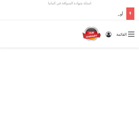
اسئلة شهادة السواقة في المانيا
أوسبيلدونغ تبريد مراكز البيانات في ألمانيا 2026: الأجور والشروط
تسجيل الدخول
القائمة