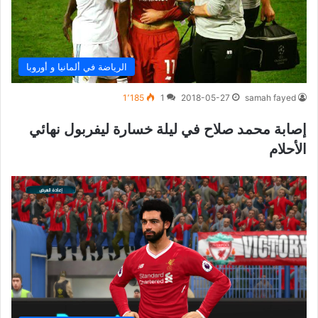
الرياضة في ألمانيا و أوروبا
1٬185
1
2018-05-27
samah fayed
إصابة محمد صلاح في ليلة خسارة ليفربول نهائي
الأحلام