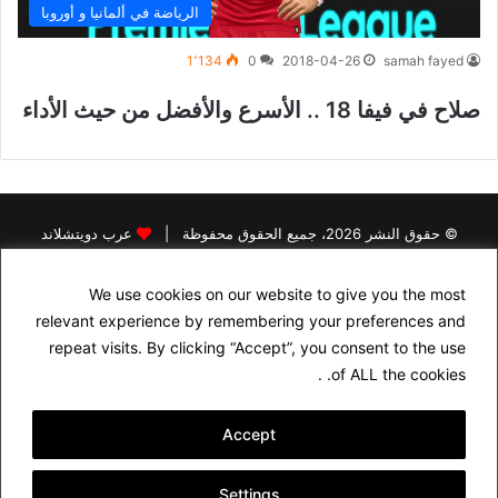
الرياضة في ألمانيا و أوروبا
1٬134
0
2018-04-26
samah fayed
صلاح في فيفا 18 .. الأسرع والأفضل من حيث الأداء
© حقوق النشر 2026، جميع الحقوق محفوظة |
عرب دويتشلاند
الرئيسية
اخبار اللاجئين في المانيا
اخبار المانيا
رخصة القيادة في المانيا
We use cookies on our website to give you the most
البحث عن سكن في المانيا
الجنسية الالمانية
الاقامة الدائمة في المانيا
relevant experience by remembering your preferences and
التأمين في المانيا
الدراسة في المانيا
repeat visits. By clicking “Accept”, you consent to the use
of ALL the cookies. .
اسئلة شهادة السواقة الالمانية مجاناً باللغة العربية
راسلنا
سياسة الخصوصية
من نحن
Accept
فيسبوك
Settings