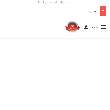
اسئلة شهادة السواقة في المانيا
أوسبيلدونغ تبريد مراكز البيانات في ألمانيا 2026: الأجور والشروط
تسجيل الدخول
القائمة