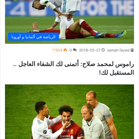
الرياضة في ألمانيا و أوروبا
1٬504
0
2018-05-27
samah fayed
راموس لمحمد صلاح: أتمنى لك الشفاء العاجل ..
المستقبل لك!