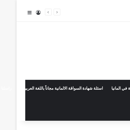
تسجيل الدخول
إضافة عمود جا
 في المانيا
اسئلة شهادة السواقة الالمانية مجاناً باللغة العربية
راسلنا