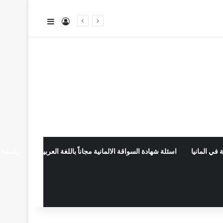
تسجيل الدخول
إضافة عمود جا
 في المانيا
اسئلة شهادة السواقة الالمانية مجاناً باللغة العربية
راسلنا