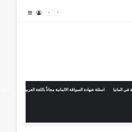
تسجيل الدخول
إضافة عمود جا
 في المانيا
اسئلة شهادة السواقة الالمانية مجاناً باللغة العربية
راسلنا