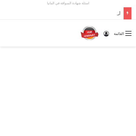
اسئلة شهادة السواقة في المانيا
أوسبيلدونغ تبريد مراكز البيانات في ألمانيا 2026: الأجور والشروط
تسجيل الدخول
القائمة