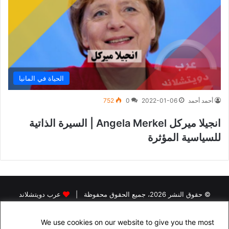
الحياة في المانيا
أحمد أحمد
2022-01-06
0
752
انجيلا ميركل Angela Merkel | السيرة الذاتية
للسياسية المؤثرة
© حقوق النشر 2026، جميع الحقوق محفوظة |
عرب دويتشلاند
الرئيسية
اخبار اللاجئين في المانيا
اخبار المانيا
رخصة القيادة في المانيا
We use cookies on our website to give you the most
البحث عن سكن في المانيا
الجنسية الالمانية
الاقامة الدائمة في المانيا