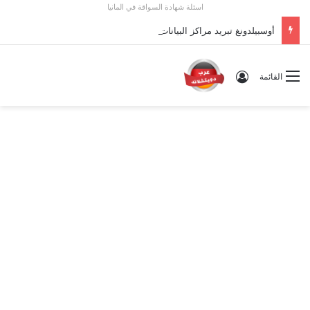
اسئلة شهادة السواقة في المانيا
أوسبيلدونغ تبريد مراكز البيانات في ألمانيا 2026: الأجور والشروط
تسجيل الدخول
القائمة