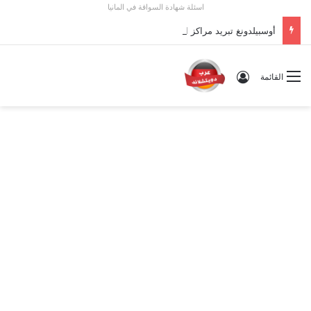
اسئلة شهادة السواقة في المانيا
أوسبيلدونغ تبريد مراكز البيانات في ألمانيا 2026: الأجور والشروط
تسجيل الدخول
القائمة