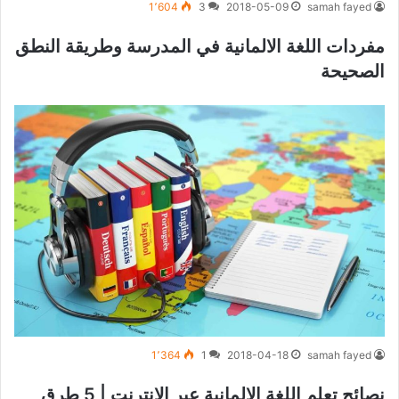
1٬604
3
2018-05-09
samah fayed
مفردات اللغة الالمانية في المدرسة وطريقة النطق
الصحيحة
1٬364
1
2018-04-18
samah fayed
نصائح تعلم اللغة الالمانية عبر الإنترنت | 5 طرق