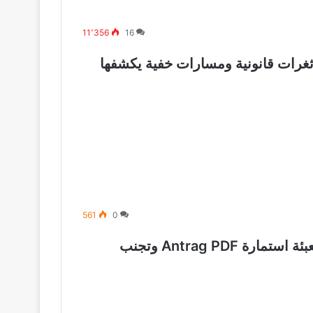
11٬356
16
رار الحصول على الجنسية الالمانية: 5 ثغرات قانونية ومسارات خفية يكشفها
561
0
طلب التجنيس في ألمانيا 2026: دليلك لتعبئة استمارة Antrag PDF وتجنب