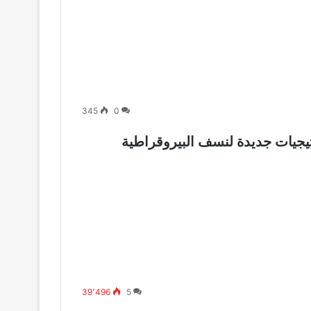
345
0
تيجيات جديدة لنسف البيروقراطية
39٬496
5