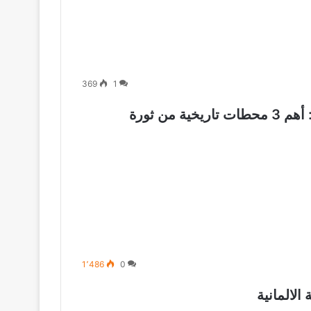
369
1
مشروع قانون التجنيس الجديد في المانيا: أهم 3 محطات تاريخية من ثورة
1٬486
0
الالمانية