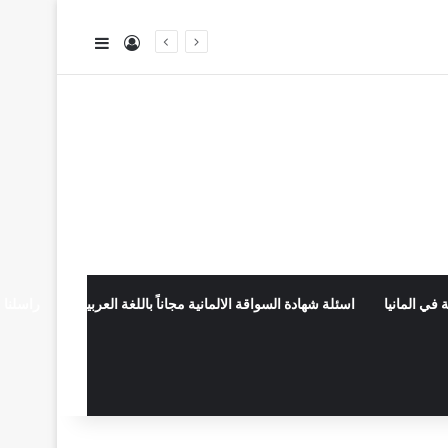
تسجيل الدخول
إضافة عمود جا
 في المانيا
اسئلة شهادة السواقة الالمانية مجاناً باللغة العربية
راسلنا