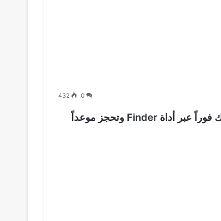
432
0
مكتب التجنيس في ألمانيا: كيف تجد مكتبك فوراً عبر أداة Finder وتحجز موعداً