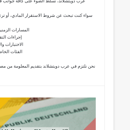
عرب دويتشلاند، نسلط الضوء على كافة جوانب قانون الجنسية الجديد في المانيا لعام 2026، ونقدم 
سواء كنت تبحث عن شروط الاستقرار المادي، أو ترغب 
المسارات الزمنية: شرح مفصل لمسار الـ 5 
إجراءات التق
الاختبارات وا
الفئات الخاص