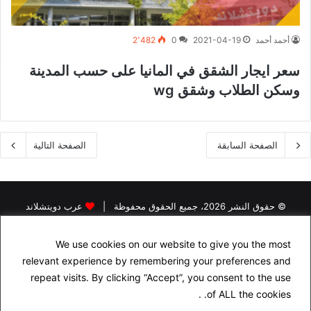
أحمد أحمد
2021-04-19
0
2٬482
سعر ايجار الشقق في المانيا على حسب المدينة
وسكن الطلاب وشقق wg
الصفحة السابقة
الصفحة التالية
© حقوق النشر 2026، جميع الحقوق محفوظة |
عرب دويتشلاند
الرئيسية
اخبار اللاجئين في المانيا
اخبار المانيا
رخصة القيادة في المانيا
We use cookies on our website to give you the most
البحث عن سكن في المانيا
الجنسية الالمانية
الاقامة الدائمة في المانيا
relevant experience by remembering your preferences and
التأمين في المانيا
الدراسة في المانيا
repeat visits. By clicking “Accept”, you consent to the use
of ALL the cookies. .
اسئلة شهادة السواقة الالمانية مجاناً باللغة العربية
راسلنا