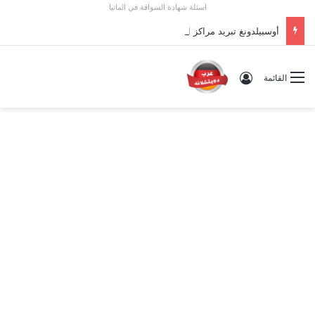
اسئلة شهادة السواقة في المانيا
أوسبيلدونغ تبريد مراكز البيانات في ألمانيا 2026: الأجور والشروط
تسجيل الدخول
القائمة