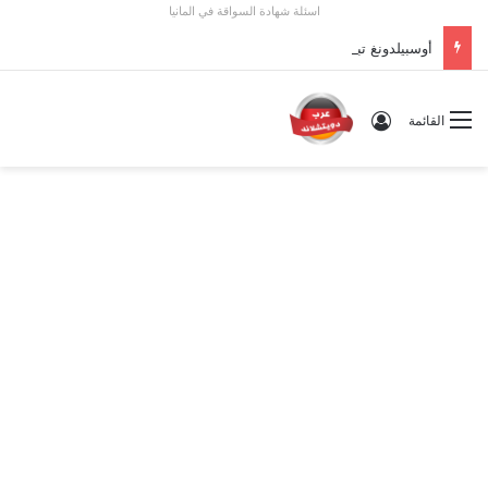
اسئلة شهادة السواقة في المانيا
أوسبيلدونغ تبريد مراكز البيانات في ألمانيا 2026: الأجور والشروط
تسجيل الدخول
القائمة