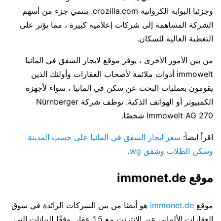
وجزئيا البوابة الكرواتية crozilla.com. ينتمي جزء من أسهم
الشركة المساهمة إلى شركات إعلامية كبيرة ، مما يؤثر على
التغطية العالية للسكان.
من بين الأمور الأخرى ، يوفر موقع لايجار الشقق في المانيا
immowelt أدوات ملائمة لأصحاب العقارات وأولئك الذين
يقومون بعمليات
البحث عن سكن في المانيا
، سواء لأجهزة
الكمبيوتر أو الهواتف الذكية. توظف شركة Nürnberger
Immowelt AG 270 شخصًا.
اقرأ ايضاً:
سعر ايجار الشقق في المانيا على حسب المدينة
وسكن الطلاب وشقق wg
.
موقع immonet.de
موقع
immonet.de
هو أيضًا من بين الشركات الرائدة في سوق
العقارات الألماني عبر الإنترنت مع 1.5 عقار. وفقًا للبيانات التي