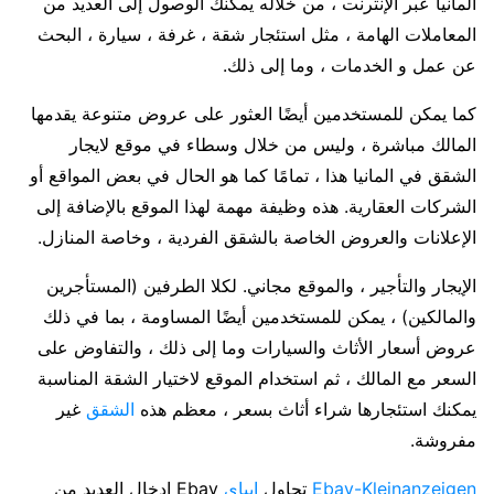
المانيا عبر الإنترنت ، من خلاله يمكنك الوصول إلى العديد من
المعاملات الهامة ، مثل استئجار شقة ، غرفة ، سيارة ، البحث
عن عمل و الخدمات ، وما إلى ذلك.
كما يمكن للمستخدمين أيضًا العثور على عروض متنوعة يقدمها
المالك مباشرة ، وليس من خلال وسطاء في موقع لايجار
الشقق في المانيا هذا ، تمامًا كما هو الحال في بعض المواقع أو
الشركات العقارية. هذه وظيفة مهمة لهذا الموقع بالإضافة إلى
الإعلانات والعروض الخاصة بالشقق الفردية ، وخاصة المنازل.
الإيجار والتأجير ، والموقع مجاني. لكلا الطرفين (المستأجرين
والمالكين) ، يمكن للمستخدمين أيضًا المساومة ، بما في ذلك
عروض أسعار الأثاث والسيارات وما إلى ذلك ، والتفاوض على
السعر مع المالك ، ثم استخدام الموقع لاختيار الشقة المناسبة
يمكنك استئجارها شراء أثاث بسعر ، معظم هذه
الشقق
غير
مفروشة.
Ebay-Kleinanzeigen
تحاول
ايباي
Ebay إدخال العديد من