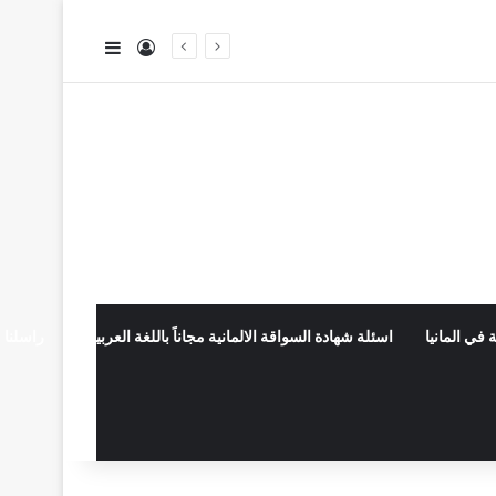
تسجيل الدخول
إضافة عمود جا
 في المانيا
اسئلة شهادة السواقة الالمانية مجاناً باللغة العربية
راسلنا