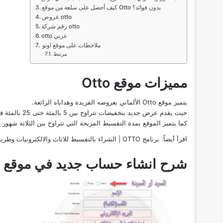
كيف أحصل على سلعة من موقع Otto بدون فوائد؟
عروض otto
رقم شركة otto
otto عربي
ملاحظات على موقع اوتو
مرتبط
مميزات موقع Otto
يتميز موقع Otto الألماني بعروضه الفريدة وهداياه الرائعة.
حيث يقدم عرض جديد بتخفيضات تتراوح بين 5 بالمئة حتى 25 بالمئة في كل أسبوع أو شهر وحسب نوع البضاعة المقدمة من الشركة.
كما يتميز الموقع بمدة التقسيط المريحة التي تتراوح بين الثلاثة شهور ح
برنامج OTTO | الشراء بالتقسيط للاثاث والالكترونيات وطريقة تحميل تطبيق اوتو
اقرأ أيضاً:
شرح انشاء حساب جديد في موقع Otto بالصور وبالعربي