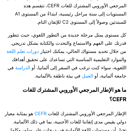
المرجعي الأوروبي المشترك للغات CEFR، تنقسم هذه
المستويات إلى ستة مراحل رئيسية، ابتداءً من المستوى A1
للمبتدئين وصولاً إلى المستوى C2 للإتقان التام.
كل مستوى يمثل مرحلة جديدة من التطور اللغوي، حيث تتطور
قدرتك على الفهم والاستماع والتحدث والكتابة بشكل تدريجي.
من خلال تحديد مستواك الحالي، يمكنك اختيار
دورات تعلم اللغة
والموارد التعليمية المناسبة التي تساعدك على تحقيق أهدافك
اللغوية، سواء كنت ترغب في السفر إلى ألمانيا، أو
الدراسة
في
جامعة ألمانية، أو
العمل
في بيئة ناطقة بالألمانية.
ما هو الإطار المرجعي الأوروبي المشترك للغات
CEFR؟
الإطار المرجعي الأوروبي المشترك للغات
CEFR
هو بمثابة معيار
دولي يقيس مدى إتقاننا للغات الأجنبية، بما في ذلك الألمانية.
تخيل أن مستويات اللغة الألمانية هي درجات على سلم، وكلما