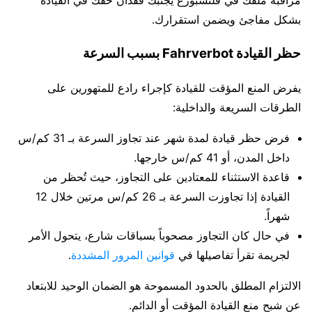
مراقبة ملفك في فلنسبورغ يجنبك فقدان حقك في القيادة
بشكل مفاجئ ويضمن استقرارك.
حظر القيادة Fahrverbot بسبب السرعة
يفرض المنع المؤقت للقيادة كإجراء رادع للمتهورين على
الطرقات السريعة والداخلية:
فرض حظر قيادة لمدة شهر عند تجاوز السرعة بـ 31 كم/س
داخل المدن، أو 41 كم/س خارجها.
قاعدة الاستثناء للمعتادين على التجاوز، حيث تُحظر من
القيادة إذا تجاوزت السرعة بـ 26 كم/س مرتين خلال 12
شهراً.
في حال كان التجاوز مصحوباً بسباقات شارع، يتحول الأمر
لجريمة تقرأ تفاصيلها في
قوانين المرور المشددة
.
الالتزام المطلق بالحدود المسموحة هو الضمان الوحيد للابتعاد
عن شبح منع القيادة المؤقت أو الدائم.