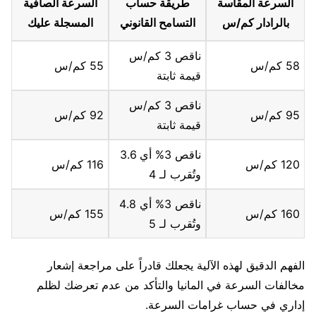
السرعة المقاسة
طريقة حساب
السرعة الصافية
بالرادار كم/س
التسامح القانوني
المسجلة عليك
ناقص 3 كم/س
58 كم/س
55 كم/س
قيمة ثابتة
ناقص 3 كم/س
95 كم/س
92 كم/س
قيمة ثابتة
ناقص 3% أي 3.6
120 كم/س
116 كم/س
وتُقرب لـ 4
ناقص 3% أي 4.8
160 كم/س
155 كم/س
وتُقرب لـ 5
الفهم الدقيق لهذه الآلية يجعلك قادراً على مراجعة إشعار
مخالفات السرعة في المانيا والتأكد من عدم تعرضك لظلم
إداري في حساب غرامات السرعة.