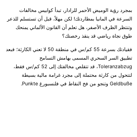
بمجرد رؤية الوميض الأحمر للرادار، تبدأ كوابيس مخالفات
السرعة في المانيا بمطاردتك! لكن مهلاً، قبل أن تستسلم للذعر
وتنتظر الظرف الأصفر، هل تعلم أن القانون الألماني يمنحك
طوق نجاة رياضي قد ينقذ رخصتك؟
فقيادتك بسرعة 55 كم/س في منطقة 50 لا تعني الكارثة؛ فبعد
تطبيق السر السحري المسمى بهامش التسامح
Toleranzabzug، قد تتقلص مخالفتك إلى 52 كم/س فقط،
لتتحول من كارثة محتملة إلى مجرد غرامة مالية بسيطة
Geldbuße وتنجو من فخ النقاط في فلنسبورغ Punkte.