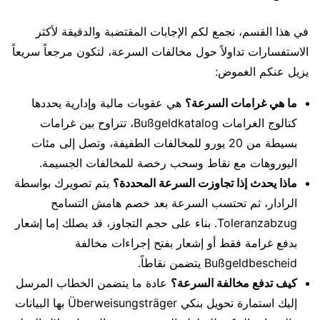
في هذا القسم، نجمع لكم الإجابات المقتضبة والدقيقة لأكثر
الاستفسارات تداولاً حول مخالفات السرعة، لتكون مرجعاً سريعاً
يزيل عنكم الغموض:
ما هي غرامات السرعة؟
هي عقوبات مالية وإدارية يحددها
كتالوج الغرامات Bußgeldkatalog، تتراوح بين غرامات
بسيطة من 20 يورو للمخالفات الطفيفة، وتصل إلى مئات
اليوروهات مع نقاط وسحب رخصة للمخالفات الجسيمة.
ماذا يحدث إذا تجاوزت السرعة المحددة؟
يتم تصويرك بواسطة
الرادار، ثم تحتسب السرعة بعد خصم هامش التسامح
Toleranzabzug. بناء على حجم التجاوز، قد يصلك إما إشعار
بدفع غرامة فقط أو إشعار بفتح إجراءات مخالفة
Bußgeldbescheid يتضمن نقاطاً.
كيف تدفع مخالفة السرعة؟
عادة ما يتضمن الخطاب المرسل
إليك استمارة تحويل بنكي Überweisungsträger بها البيانات