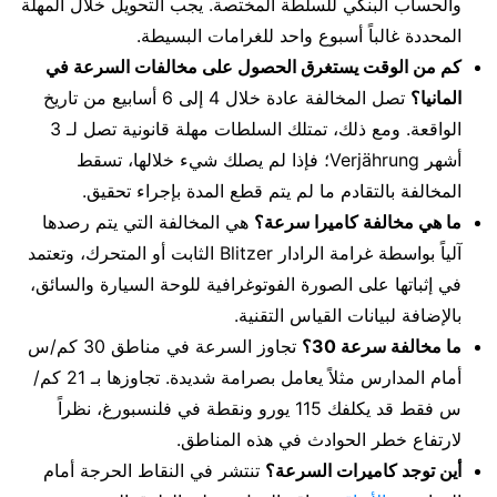
والحساب البنكي للسلطة المختصة. يجب التحويل خلال المهلة
المحددة غالباً أسبوع واحد للغرامات البسيطة.
كم من الوقت يستغرق الحصول على مخالفات السرعة في
المانيا؟
تصل المخالفة عادة خلال 4 إلى 6 أسابيع من تاريخ
الواقعة. ومع ذلك، تمتلك السلطات مهلة قانونية تصل لـ 3
أشهر Verjährung؛ فإذا لم يصلك شيء خلالها، تسقط
المخالفة بالتقادم ما لم يتم قطع المدة بإجراء تحقيق.
ما هي مخالفة كاميرا سرعة؟
هي المخالفة التي يتم رصدها
آلياً بواسطة غرامة الرادار Blitzer الثابت أو المتحرك، وتعتمد
في إثباتها على الصورة الفوتوغرافية للوحة السيارة والسائق،
بالإضافة لبيانات القياس التقنية.
ما مخالفة سرعة 30؟
تجاوز السرعة في مناطق 30 كم/س
أمام المدارس مثلاً يعامل بصرامة شديدة. تجاوزها بـ 21 كم/
س فقط قد يكلفك 115 يورو ونقطة في فلنسبورغ، نظراً
لارتفاع خطر الحوادث في هذه المناطق.
أين توجد كاميرات السرعة؟
تنتشر في النقاط الحرجة أمام