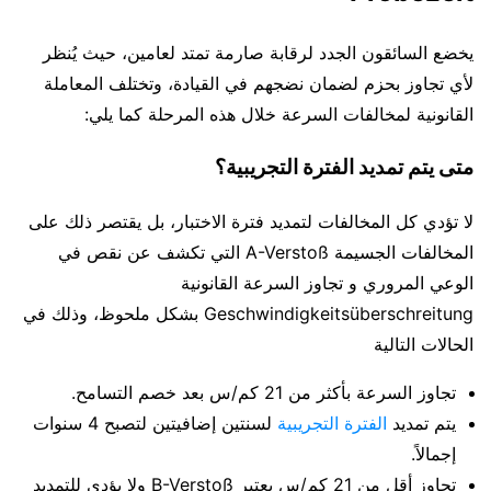
يخضع السائقون الجدد لرقابة صارمة تمتد لعامين، حيث يُنظر
لأي تجاوز بحزم لضمان نضجهم في القيادة، وتختلف المعاملة
القانونية لمخالفات السرعة خلال هذه المرحلة كما يلي:
متى يتم تمديد الفترة التجريبية؟
لا تؤدي كل المخالفات لتمديد فترة الاختبار، بل يقتصر ذلك على
المخالفات الجسيمة A-Verstoß التي تكشف عن نقص في
الوعي المروري و تجاوز السرعة القانونية
Geschwindigkeitsüberschreitung بشكل ملحوظ، وذلك في
الحالات التالية
تجاوز السرعة بأكثر من 21 كم/س بعد خصم التسامح.
يتم تمديد
الفترة التجريبية
لسنتين إضافيتين لتصبح 4 سنوات
إجمالاً.
تجاوز أقل من 21 كم/س يعتبر B-Verstoß ولا يؤدي للتمديد