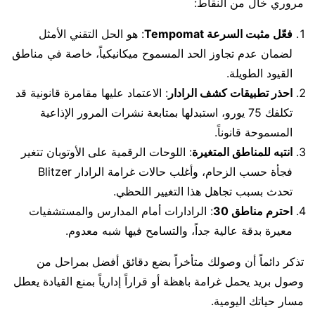
مروري خال من النقاط:
فعّل مثبت السرعة Tempomat
: هو الحل التقني الأمثل
لضمان عدم تجاوز الحد المسموح ميكانيكياً، خاصة في مناطق
القيود الطويلة.
احذر تطبيقات كشف الرادار
: الاعتماد عليها مقامرة قانونية قد
تكلفك 75 يورو، استبدلها بمتابعة نشرات المرور الإذاعية
المسموحة قانوناً.
انتبه للمناطق المتغيرة
: اللوحات الرقمية على الأوتوبان تتغير
فجأة حسب الزحام، وأغلب حالات غرامة الرادار Blitzer
تحدث بسبب تجاهل هذا التغيير اللحظي.
احترم مناطق 30
: الرادارات أمام المدارس والمستشفيات
معيرة بدقة عالية جداً، والتسامح فيها شبه معدوم.
تذكر دائماً أن وصولك متأخراً بضع دقائق أفضل بمراحل من
وصول بريد يحمل غرامة باهظة أو قراراً إدارياً بمنع القيادة يعطل
مسار حياتك اليومية.