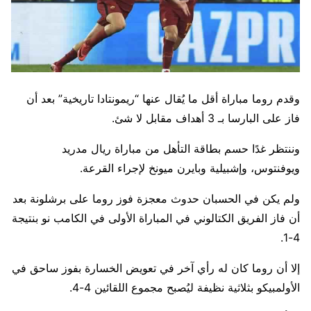
وقدم روما مباراة أقل ما يُقال عنها “ريمونتادا تاريخية” بعد أن
فاز على البارسا بـ 3 أهداف مقابل لا شئ.
وننتظر غدًا حسم بطاقة التأهل من مباراة ريال مدريد
ويوفنتوس، وإشبيلية وبايرن ميونخ لإجراء القرعة.
ولم يكن في الحسبان حدوث معجزة فوز روما على برشلونة بعد
أن فاز الفريق الكتالوني في المباراة الأولى في الكامب نو بنتيجة
4-1.
إلا أن روما كان له رأي آخر في تعويض الخسارة بفوز ساحق في
الأولمبيكو بثلاثية نظيفة ليُصبح مجموع اللقائين 4-4.