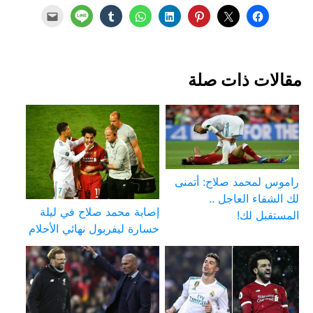
مقالات ذات صلة
راموس لمحمد صلاح: أتمنى
لك الشفاء العاجل ..
إصابة محمد صلاح في ليلة
المستقبل لك!
خسارة ليفربول نهائي الأحلام