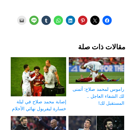
مقالات ذات صلة
راموس لمحمد صلاح: أتمنى
لك الشفاء العاجل ..
إصابة محمد صلاح في ليلة
المستقبل لك!
خسارة ليفربول نهائي الأحلام