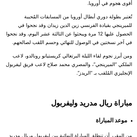
أقوى هجوم في أوروبا.
تُعتبر بطولة دوري أبطال أوروبا من المسابقات المُحببة
للميرينجي بقيادة الفرنسي زين الدين زيدان وقد نجحوا في
الحصول عليها 12 مرة ويبحثوا عن الثالثة عشر اليوم، وقد نجحوا
في آخر نسختين في الوصول للنهائي وحسم اللقب لصالحهم.
ومن أبرز نجوم لقاء الليلة البرتغالي كريستيانو رونالدو، لاعب
الملكي “الميرينجي”، والمصري محمد صلاح لاعب فريق ليفربول
الإنجليزي المُلقب بـ “الريدز”.
مباراة ريال مدريد وليفربول
موعد المباراة
من المقرر أن تنطلق المباراة النهائية بين ليفربول وريال مدريد