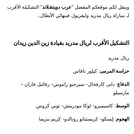
وينقل لكم موقعكم المفضل “
عرب دويتشلاند
” التشكيلة الأقرب
لـ مباراة ريال مدريد وليفربول فينهائي الأبطال..
التشكيل الأقرب لريال مدريد بقيادة زين الدين زيدان
ريال مدريد
حراسة المرمى
: كيلور نافاس
الدفاع
: دانى كارفخال- سيرجيو راموس- رفائيل فاران –
مارسيلو
الوسط
: كاسيميرو- لوكا مودريتش- توني كروس
الهجوم
: إيسكو- كريستيانو رونالدو- كريم بنزيما