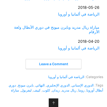
التاريخ
2018-05-26
في ما يتعلق بما يأتي
الرياضة في ألمانيا و أوروبا
مباراة ريال مدريد وبايرن ميونخ في دوري الأبطال ولغة
الأرقام
التاريخ
2018-04-20
في ما يتعلق بما يأتي
الرياضة في ألمانيا و أوروبا
Leave a Comment
Categories:
الرياضة في ألمانيا و أوروبا
Tags:
الدوري الإسباني
,
الدوري الإنجليزي
,
النهائي
,
بايرن ميونخ
,
دوري
أبطال أوروبا
,
روما
,
ريال مدريد
,
زيدان
,
كلوب
,
كييف
,
ليفربول
,
مباراة
↑