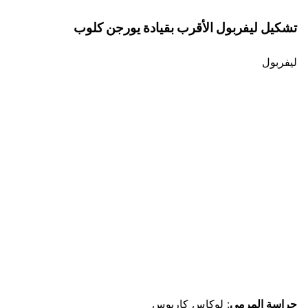
تشكيل ليفربول الأقرب بقيادة يورجن كلوب
ليفربول
حراسة المرمى
: لوكاس كاريوس